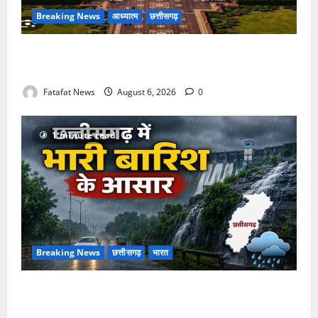
Breaking News
आध्यात्म
छत्तीसगढ़
अक्षरधाम मंदिर की थीम पर विराजेंगी नैला की दुर्गा मां, कलकत्ता
की लेजर लाइट से जगमगाएगा भव्य पंडाल
Fatafat News
August 6, 2026
0
1 minute read
Breaking News
छत्तीसगढ़
भारत
Weather Update: छत्तीसगढ़ में भारी बारिश के आसार, जानें
आपके राज्य में कैसा रहेगा मौसम