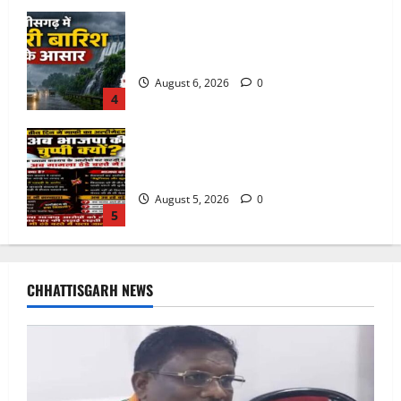
तीन दिन में माफी का अल्टीमेटम.. अब भाजपा की
चुप्पी क्यों?
August 5, 2026
0
5
Balrampur News: बृहस्पत सिंह का मोबाइल
हुआ हैक.. कॉन्टेक्ट लिस्ट के नम्बरों से भेजे जा
रहे मैसेज..
August 7, 2026
0
1
फर्जी पत्रकारिता की आड़ में वसूली का खेल!
यूट्यूब चैनल और वेब पोर्टल के नाम पर सरकारी
CHHATTISGARH NEWS
दफ्तरों से लेकर पंचायतों तक सक्रिय होने के
आरोप
2
August 6, 2026
0
अक्षरधाम मंदिर की थीम पर विराजेंगी नैला की
दुर्गा मां, कलकत्ता की लेजर लाइट से जगमगाएगा