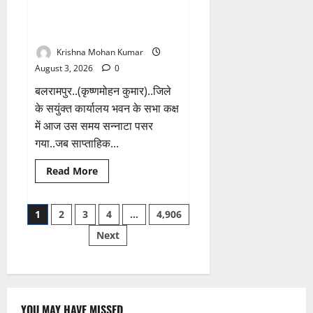
Balrampur: मीटिंग में बेसिक डाटा
1 minute read
देर
तक उपलब्ध नहीं करा सके साहब..
रात
चोरों
लगी थी क्लास.!
ने
बोला
Krishna Mohan Kumar
धावा,
लाखो
August 3, 2026
0
रुपये
नगदी
बलरामपुर..(कृष्णमोहन कुमार)..जिले
समेत
कीमती
के सयुंक्त कार्यालय भवन के सभा कक्ष
सामान
में आज उस समय सन्नाटा पसर
किया
पार
गया..जब साप्ताहिक...
Read
Read More
more
about
Balrampur:
Posts
मीटिंग
1
2
3
4
…
4,906
में
बेसिक
Next
pagination
डाटा
तक
उपलब्ध
नहीं
करा
सके
साहब..
लगी
YOU MAY HAVE MISSED