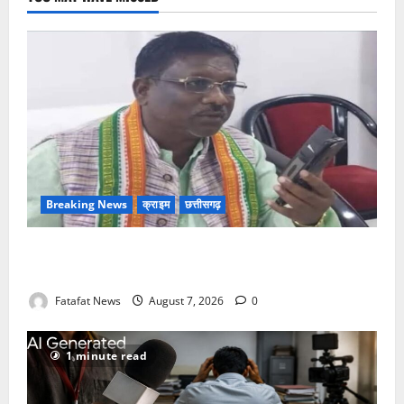
थी
क्लास.!
Breaking News
क्राइम
छत्तीसगढ़
Balrampur News: बृहस्पत सिंह का मोबाइल हुआ हैक..
कॉन्टेक्ट लिस्ट के नम्बरों से भेजे जा रहे मैसेज..
Fatafat News
August 7, 2026
0
1 minute read