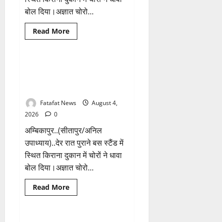
चढ़ावे
बोल दिया।अज्ञात चोरो...
के
सोने-
चांदी
Breaking News
क्राइम
Read
Read More
के
more
जेवर
छत्तीसगढ़
about
बरामद…
किराना
गड्ढा
दुकान
खोदकर
में
किराना दुकान में देर रात चोरों ने बोला
1 minute read
छिपाए
देर
थे
धावा, लाखो रुपये नगदी समेत कीमती
रात
चोरी
चोरों
सामान किया पार
के
ने
आभूषण
बोला
Fatafat News
August 4,
धावा,
लाखो
2026
0
रुपये
नगदी
अम्बिकापुर..(सीतापुर/अनिल
समेत
कीमती
उपाध्याय)..देर रात पुराने बस स्टैंड में
सामान
स्थित किराना दुकान में चोरों ने धावा
किया
पार
बोल दिया।अज्ञात चोरो...
Read
Read More
more
Breaking News
छत्तीसगढ़
about
किराना
दुकान
में