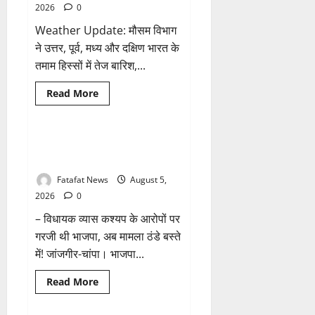
मां,
2026
0
कलकत्ता
की
Weather Update: मौसम विभाग
लेजर
लाइट
ने उत्तर, पूर्व, मध्य और दक्षिण भारत के
से
तमाम हिस्सों में तेज बारिश,...
जगमगाएगा
भव्य
पंडाल
Breaking News
छत्तीसगढ़
Read
Read More
more
राजनीति
about
Weather
Update:
छत्तीसगढ़
तीन दिन में माफी का अल्टीमेटम.. अब
1 minute read
में
भाजपा की चुप्पी क्यों?
भारी
बारिश
Fatafat News
August 5,
के
आसार,
2026
0
जानें
आपके
– विधायक व्यास कश्यप के आरोपों पर
राज्य
में
गरजी थी भाजपा, अब मामला ठंडे बस्ते
कैसा
रहेगा
में! जांजगीर-चांपा। भाजपा...
मौसम
Read
Read More
more
Breaking News
छत्तीसगढ़
about
तीन