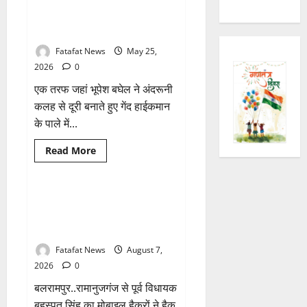
छत्तीसगढ़ कांग्रेस में ‘कुर्सी’ की जंग,
1 minute read
बघेल ने साधी चुप्पी, तो अजय
चंद्राकर ने सिंहदेव को दी ये सलाह!
Fatafat News
May 25,
2026
0
एक तरफ जहां भूपेश बघेल ने अंदरूनी
कलह से दूरी बनाते हुए गेंद हाईकमान
के पाले में...
Breaking News
क्राइम
Read
Read More
more
छत्तीसगढ़
about
छत्तीसगढ़
कांग्रेस
में
Balrampur News: बृहस्पत सिंह का
‘कुर्सी’
मोबाइल हुआ हैक.. कॉन्टेक्ट लिस्ट के
की
जंग,
नम्बरों से भेजे जा रहे मैसेज..
बघेल
ने
Fatafat News
August 7,
साधी
चुप्पी,
2026
0
तो
अजय
बलरामपुर..रामानुजगंज से पूर्व विधायक
चंद्राकर
ने
बृहस्पत सिंह का मोबाइल हैकरों ने हैक