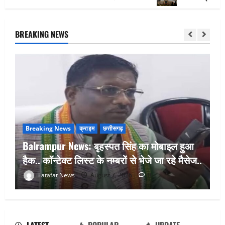
BREAKING NEWS
Breaking News
क्राइम
छत्तीसगढ़
Balrampur News: बृहस्पत सिंह का मोबाइल हुआ
हैक.. कॉन्टेक्ट लिस्ट के नम्बरों से भेजे जा रहे मैसेज..
फर्जी पत्रकारिता की आड़ में वसूली का खेल!
यूट्यूब चैनल और वेब पोर्टल के नाम पर सरकारी
Fatafat News
August 7, 2026
0
दफ्तरों से लेकर पंचायतों तक सक्रिय होने के
आरोप
2
August 6, 2026
0