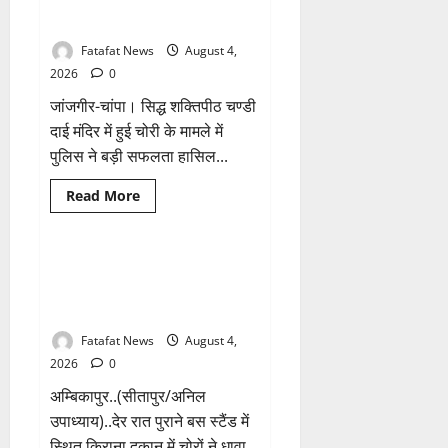
बरामद… गड्ढा खोदकर छिपाए थे चोरी
आरोप
लगा
के आभूषण
अध्यक्ष
समेत
Fatafat News
August 4,
पार्षदों
ने
2026
0
प्रभारी
सीएमओ
जांजगीर-चांपा। सिद्ध शक्तिपीठ चण्डी
के
विरुद्ध
दाई मंदिर में हुई चोरी के मामले में
खोला
पुलिस ने बड़ी सफलता हासिल...
मोर्चा
Breaking News
क्राइम
Read
Read More
more
छत्तीसगढ़
about
चण्डी
दाई
मंदिर
किराना दुकान में देर रात चोरों ने बोला
1 minute read
महंत
धावा, लाखो रुपये नगदी समेत कीमती
में
चोरी
सामान किया पार
का
बड़ा
Fatafat News
August 4,
खुलासा
जल्द,
2026
0
4
आरोपी
अम्बिकापुर..(सीतापुर/अनिल
गिरफ्तार…
देवी
उपाध्याय)..देर रात पुराने बस स्टैंड में
मां
स्थित किराना दुकान में चोरों ने धावा
के