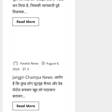
सिंहदेव
कर लिया है..जिसकी जानकारी पूर्व
को
दी
विधायक...
ये
सलाह!
Breaking News
क्राइम
Read
Read More
more
छत्तीसगढ़
about
Balrampur
News:
बृहस्पत
फर्जी पत्रकारिता की आड़ में वसूली
1 minute read
सिंह
का खेल! यूट्यूब चैनल और वेब पोर्टल
का
मोबाइल
के नाम पर सरकारी दफ्तरों से लेकर
हुआ
पंचायतों तक सक्रिय होने के आरोप
हैक..
कॉन्टेक्ट
लिस्ट
Fatafat News
August 6,
के
2026
0
नम्बरों
से
Janjgir-Champa News: आरोप
भेजे
जा
है कि कुछ लोग यूट्यूब चैनल और वेब
रहे
मैसेज..
पोर्टल बनाकर खुद को पत्रकार
बताकर...
Breaking News
आध्यात्म
Read
Read More
more
छत्तीसगढ़