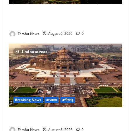
फर्जी पत्रकारिता की आड़ में वसूली का खेल! यूट्यूब चैनल और
वेब पोर्टल के नाम पर सरकारी दफ्तरों से लेकर पंचायतों तक
सक्रिय होने के आरोप
Fatafat News
August 6, 2026
0
1 minute read
Breaking News
आध्यात्म
छत्तीसगढ़
अक्षरधाम मंदिर की थीम पर विराजेंगी नैला की दुर्गा मां, कलकत्ता
की लेजर लाइट से जगमगाएगा भव्य पंडाल
Fatafat News
August 6, 2026
0