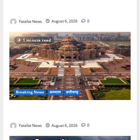
वेब पोर्टल के नाम पर सरकारी दफ्तरों से लेकर पंचायतों तक
सक्रिय होने के आरोप
Fatafat News
August 6, 2026
0
1 minute read
Breaking News
आध्यात्म
छत्तीसगढ़
अक्षरधाम मंदिर की थीम पर विराजेंगी नैला की दुर्गा मां, कलकत्ता
की लेजर लाइट से जगमगाएगा भव्य पंडाल
Fatafat News
August 6, 2026
0