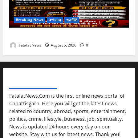
Breaking News
छत्तीसगढ़
राजनीति
तीन दिन में माफी का अल्टीमेटम.. अब भाजपा की चुप्पी क्यों?
Fatafat News
August 5, 2026
0
FATAFAT NEWS NETWORK
FatafatNews.Com is the first online news portal of
Chhattisgarh. Here you will get the latest news
related to country, abroad, sports, entertainment,
politics, crime, lifestyle, business, job, spirituality.
News is updated 24 hours every day on our
website. Stay with us for latest news. Thank you!