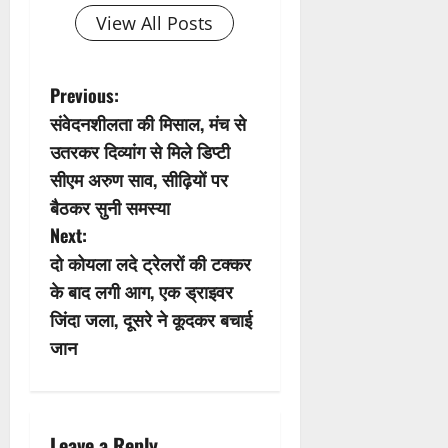
View All Posts
P
Previous:
संवेदनशीलता की मिसाल, मंच से
o
उतरकर दिव्यांग से मिले डिप्टी
s
सीएम अरुण साव, सीढ़ियों पर
बैठकर सुनी समस्या
t
Next:
n
दो कोयला लदे ट्रेलरों की टक्कर
के बाद लगी आग, एक ड्राइवर
a
जिंदा जला, दूसरे ने कूदकर बचाई
v
जान
i
g
Leave a Reply