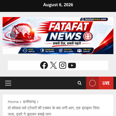
Skip
August 6, 2026
to
content
Facebook
X
Instagram
YouTube
LIVE
Primary
Menu
Home
छत्तीसगढ़
दो कोयला लदे ट्रेलरों की टक्कर के बाद लगी आग, एक ड्राइवर जिंदा
जला, दूसरे ने कूदकर बचाई जान