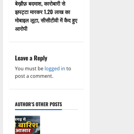
बेख़ौफ़ बदमाश, कारोबारी से
a
झपट्टा मारकर 1.20 लाख का
v
मोबाइल लूटा, सीसीटीवी में कैद हुए
आरोपी
i
g
a
Leave a Reply
t
You must be
logged in
to
post a comment.
i
o
AUTHOR'S OTHER POSTS
n
Weather
Update:
छत्तीसगढ़ में