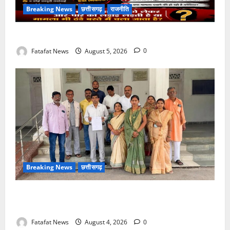
Breaking News
छत्तीसगढ़
राजनीति
तीन दिन में माफी का अल्टीमेटम.. अब भाजपा की चुप्पी क्यों?
Fatafat News
August 5, 2026
0
Breaking News
छत्तीसगढ़
वित्तीय अनियमितता एवं कार्य मे लापरवाही का आरोप लगा
अध्यक्ष समेत पार्षदों ने प्रभारी सीएमओ के विरुद्ध खोला मोर्चा
Fatafat News
August 4, 2026
0