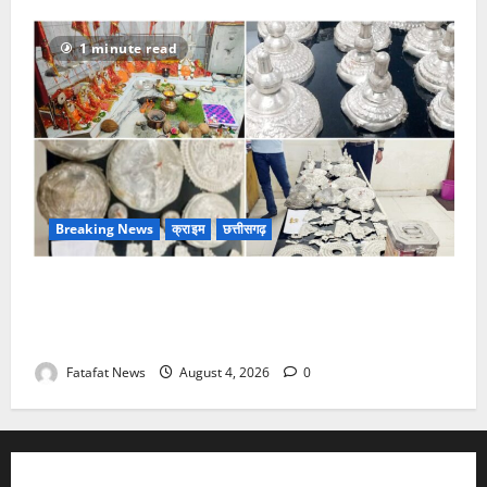
1 minute read
Breaking News
क्राइम
छत्तीसगढ़
चण्डी दाई मंदिर महंत में चोरी का बड़ा खुलासा जल्द, 4 आरोपी
गिरफ्तार… देवी मां के चढ़ावे के सोने-चांदी के जेवर बरामद…
गड्ढा खोदकर छिपाए थे चोरी के आभूषण
Fatafat News
August 4, 2026
0