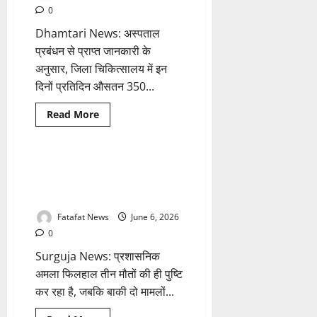
की
0
नजर,
इबोला
Dhamtari News: अस्पताल
अलर्ट
के
प्रबंधन से प्राप्त जानकारी के
बीच
21
अनुसार, जिला चिकित्सालय में इन
दिनों
के
दिनों प्रतिदिन औसतन 350...
लिए
किए
Breaking News
गए
छत्तीसगढ़
Read
Read More
होम
more
हेल्थ
आइसोलेट
about
Chhattisgarh:
भीषण
गर्मी
छत्तीसगढ़ का ‘मैनपाट’ बना पीलिया
1 minute read
का
का हॉटस्पॉट, एक हफ्ते में 5 की मौत,
सितम,
डिहाइड्रेशन
प्रशासन में हड़कंप
और
उल्टी-
Fatafat News
June 6, 2026
दस्त
के
0
मरीजों
से
Surguja News: प्रशासनिक
पटे
अस्पताल,
अमला फिलहाल तीन मौतों की ही पुष्टि
ओपीडी
कर रहा है, जबकि बाकी दो मामलों...
का
आंकड़ा
400