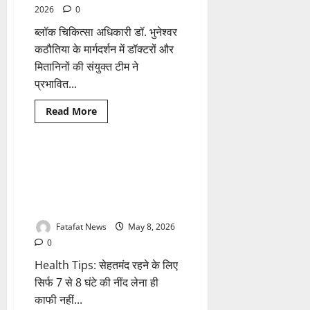
किसानों
2026
0
की
समृद्धि
ब्लॉक चिकित्सा अधिकारी डॉ. भुनेश्वर
का
सार
कठौतिया के मार्गदर्शन में डॉक्टरों और
बना
मितानिनों की संयुक्त टीम ने
दूध
प्रभावित...
Breaking News
Read
Read More
more
लाइफस्टाइल
हेल्थ
about
पूर्व
सीएम
बघेल
अलार्म नहीं, आपकी ‘बायोलॉजिकल
1 minute read
के
क्लॉक’ तय करेगी सेहत, जानें सुबह
गांव
में
उठने का वो रहस्यमयी समय जो बदल
गुपचुप
सकता है आपकी जिंदगी
खाने
से
हड़कंप,
Fatafat News
May 8, 2026
25
0
लोग
बीमार,
Health Tips: सेहतमंद रहने के लिए
स्वास्थ्य
विभाग
सिर्फ 7 से 8 घंटे की नींद लेना ही
ने
संभाला
काफी नहीं...
मोर्चा