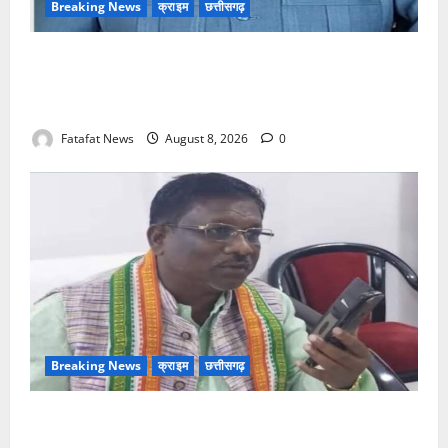
Breaking News
क्राइम
छत्तीसगढ़
भगवान शिव पर अमर्यादित टिप्पणी मामला, विवादित पोस्ट के बाद
छत्तीसगढ़ क्रिश्चियन फोरम अध्यक्ष अरुण पन्नालाल से
गिरफ्तार
Fatafat News
August 8, 2026
0
Breaking News
क्राइम
छत्तीसगढ़
Balrampur News: बृहस्पत सिंह का मोबाइल हुआ हैक..
कॉन्टेक्ट लिस्ट के नम्बरों से भेजे जा रहे मैसेज..