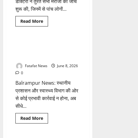
डॉक्टरों ने तुरंत सभी मरीजों की जांच
शुरू की, जिनमें से पांच लोगों...
Breaking News
छत्तीसगढ़
Read
Read More
more
हेल्थ
about
थाली
में
परोसी
Chhattisgarh: गांवों में झोलाछाप
1 minute read
गई
डॉक्टरों का बढ़ता ‘डेथ नेटवर्क’ और
‘ज़हरीली’
मशरूम,
सिस्टम की खामोशी
एक
ही
Fatafat News
June 8, 2026
परिवार
के
0
8
समेत
Balrampur News: स्थानीय
पड़ोसियों
की
प्रशासन और स्वास्थ्य विभाग की ओर
बिगड़ी
से कोई प्रभावी कार्रवाई न होना, अब
तबीयत,
अस्पताल
सीधे...
में
मची
अफरा-
Breaking News
छत्तीसगढ़
Read
Read More
तफरी
more
हेल्थ
about
Chhattisgarh:
गांवों