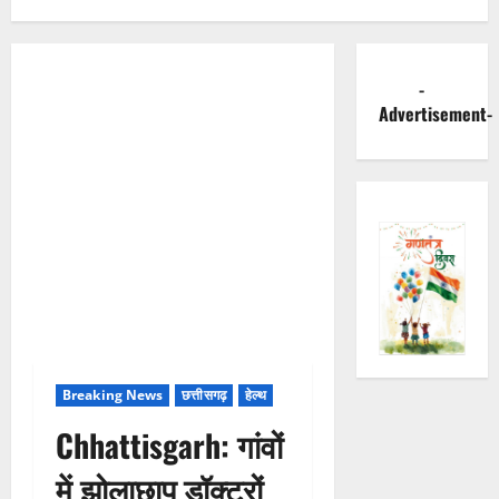
-
Advertisement-
Breaking News
छत्तीसगढ़
हेल्थ
Chhattisgarh: गांवों
में झोलाछाप डॉक्टरों