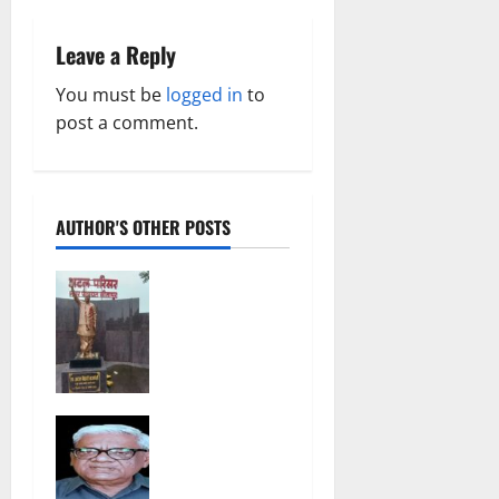
i
Leave a Reply
g
You must be
logged in
to
a
post a comment.
t
i
AUTHOR'S OTHER POSTS
o
अटल परिसर
n
योजना में
भ्रष्टाचार की
सेंध, बारिश की
बूंदों ने उधेड़ी
पूर्व पीएम की
भगवान शिव पर
प्रतिमा की
अमर्यादित
कलई,
टिप्पणी मामला,
उच्चस्तरीय