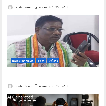
गिरफ्तार
Fatafat News
August 8, 2026
0
Breaking News
क्राइम
छत्तीसगढ़
Balrampur News: बृहस्पत सिंह का मोबाइल हुआ हैक..
कॉन्टेक्ट लिस्ट के नम्बरों से भेजे जा रहे मैसेज..
Fatafat News
August 7, 2026
0
1 minute read