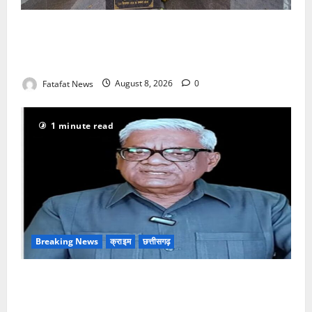
अटल परिसर योजना में भ्रष्टाचार की सेंध, बारिश की बूंदों ने
उधेड़ी पूर्व पीएम की प्रतिमा की कलई, उच्चस्तरीय जांच के
आदेश
Fatafat News
August 8, 2026
0
1 minute read
Breaking News
क्राइम
छत्तीसगढ़
भगवान शिव पर अमर्यादित टिप्पणी मामला, विवादित पोस्ट के बाद
छत्तीसगढ़ क्रिश्चियन फोरम अध्यक्ष अरुण पन्नालाल से