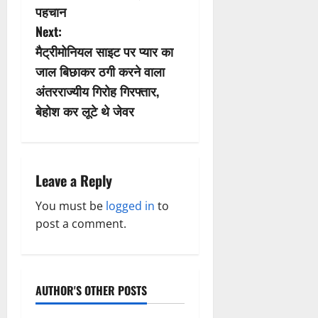
t
पहचान
n
Next:
मैट्रीमोनियल साइट पर प्यार का
a
जाल बिछाकर ठगी करने वाला
v
अंतरराज्यीय गिरोह गिरफ्तार,
बेहोश कर लूटे थे जेवर
i
g
a
Leave a Reply
t
You must be
logged in
to
post a comment.
i
o
AUTHOR'S OTHER POSTS
n