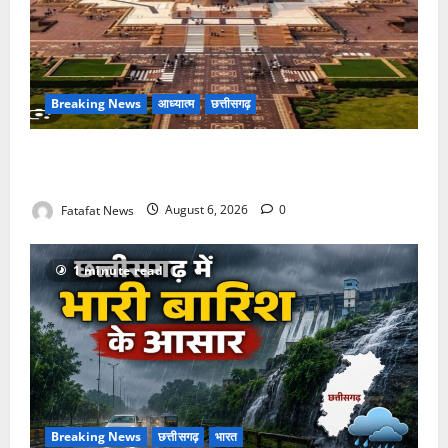
Breaking News
आध्यात्म
छत्तीसगढ़
अक्षरधाम मंदिर की थीम पर विराजेंगी नैला की दुर्गा मां, कलकत्ता
की लेजर लाइट से जगमगाएगा भव्य पंडाल
Fatafat News
August 6, 2026
0
1 minute read
Breaking News
छत्तीसगढ़
भारत