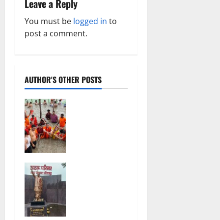
Leave a Reply
g
You must be
logged in
to
a
post a comment.
t
i
AUTHOR'S OTHER POSTS
o
सावन में
n
स्वास्थ्य मंत्री
श्याम बिहारी
जायसवाल ने
देवघर व
बासुकिनाथ में
अटल परिसर
किया
योजना में
जलाभिषेक,
भ्रष्टाचार की
मांगी
सेंध, बारिश की
प्रदेशवासियों
बूंदों ने उधेड़ी
की सुख-समृद्धि