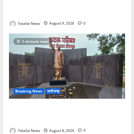
बासुकिनाथ में किया जलाभिषेक, मांगी प्रदेशवासियों की सुख-
समृद्धि
Fatafat News
August 9, 2026
0
1 minute read
Breaking News
छत्तीसगढ़
अटल परिसर योजना में भ्रष्टाचार की सेंध, बारिश की बूंदों ने
उधेड़ी पूर्व पीएम की प्रतिमा की कलई, उच्चस्तरीय जांच के
आदेश
Fatafat News
August 8, 2026
0