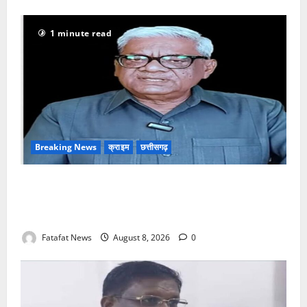
1 minute read
Breaking News
क्राइम
छत्तीसगढ़
भगवान शिव पर अमर्यादित टिप्पणी मामला, विवादित पोस्ट के बाद
छत्तीसगढ़ क्रिश्चियन फोरम अध्यक्ष अरुण पन्नालाल से
गिरफ्तार
Fatafat News
August 8, 2026
0