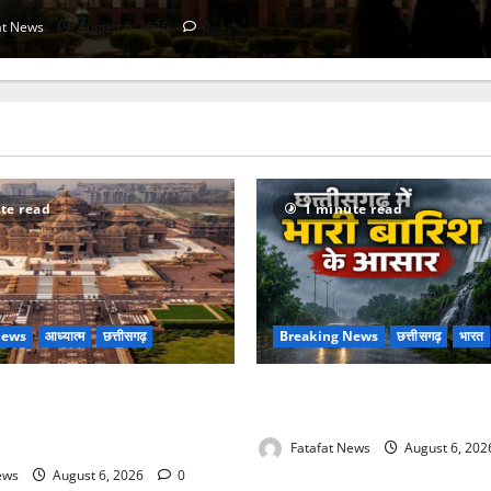
at News
August 6, 2026
0
te read
1 minute read
News
आध्यात्म
छत्तीसगढ़
Breaking News
छत्तीसगढ़
भारत
 की थीम पर विराजेंगी नैला की दुर्गा
Weather Update: छत्तीसगढ़ में भ
 की लेजर लाइट से जगमगाएगा भव्य
आसार, जानें आपके राज्य में कैसा 
Fatafat News
August 6, 20
ews
August 6, 2026
0