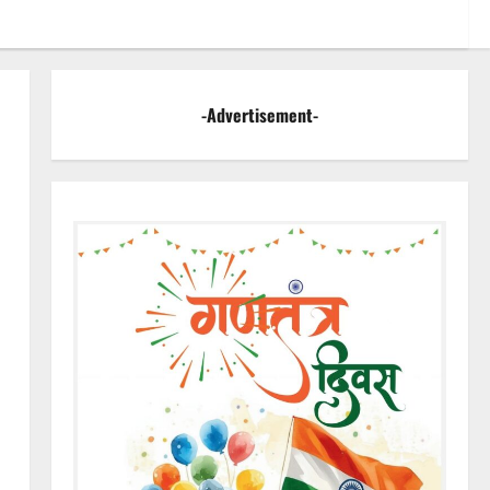
अल्टीमेटम.. अब भाजपा की
चुप्पी क्यों?
4
August 5, 2026
0
वित्तीय अनियमितता एवं
-Advertisement-
कार्य मे लापरवाही का आरोप
लगा अध्यक्ष समेत पार्षदों ने
5
प्रभारी सीएमओ के विरुद्ध
खोला मोर्चा
August 4, 2026
0