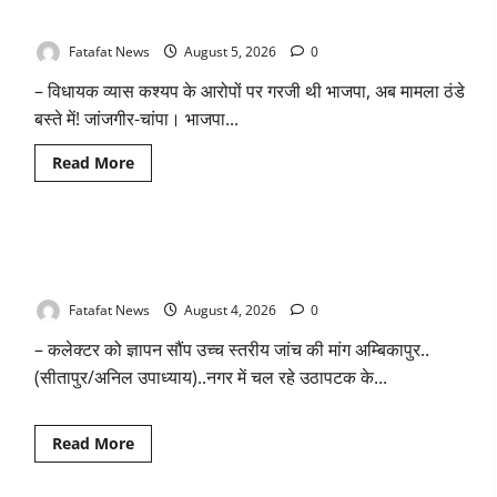
छत्तीसगढ़
तीन दिन में माफी का अल्टीमेटम.. अब भाजपा की चुप्पी क्यों?
में
भारी
बारिश
Fatafat News
August 5, 2026
0
के
आसार,
– विधायक व्यास कश्यप के आरोपों पर गरजी थी भाजपा, अब मामला ठंडे
जानें
आपके
बस्ते में! जांजगीर-चांपा। भाजपा...
राज्य
में
कैसा
Read
Read More
रहेगा
more
मौसम
about
तीन
दिन
में
वित्तीय अनियमितता एवं कार्य मे लापरवाही का आरोप लगा अध्यक्ष समेत
माफी
का
पार्षदों ने प्रभारी सीएमओ के विरुद्ध खोला मोर्चा
अल्टीमेटम..
अब
Fatafat News
August 4, 2026
0
भाजपा
की
– कलेक्टर को ज्ञापन सौंप उच्च स्तरीय जांच की मांग अम्बिकापुर..
चुप्पी
क्यों?
(सीतापुर/अनिल उपाध्याय)..नगर में चल रहे उठापटक के...
Read
Read More
more
about
वित्तीय