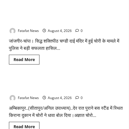
अनियमितता
एवं
चण्डी दाई मंदिर महंत में चोरी का बड़ा खुलासा जल्द, 4 आरोपी गिरफ्तार…
कार्य
मे
देवी मां के चढ़ावे के सोने-चांदी के जेवर बरामद… गड्ढा खोदकर छिपाए थे
लापरवाही
चोरी के आभूषण
का
आरोप
लगा
Fatafat News
August 4, 2026
0
अध्यक्ष
समेत
जांजगीर-चांपा। सिद्ध शक्तिपीठ चण्डी दाई मंदिर में हुई चोरी के मामले में
पार्षदों
ने
पुलिस ने बड़ी सफलता हासिल...
प्रभारी
सीएमओ
के
Read
Read More
विरुद्ध
more
खोला
about
मोर्चा
चण्डी
दाई
मंदिर
किराना दुकान में देर रात चोरों ने बोला धावा, लाखो रुपये नगदी समेत
महंत
में
कीमती सामान किया पार
चोरी
का
Fatafat News
August 4, 2026
0
बड़ा
खुलासा
अम्बिकापुर..(सीतापुर/अनिल उपाध्याय)..देर रात पुराने बस स्टैंड में स्थित
जल्द,
4
किराना दुकान में चोरों ने धावा बोल दिया।अज्ञात चोरो...
आरोपी
गिरफ्तार…
देवी
Read
Read More
मां