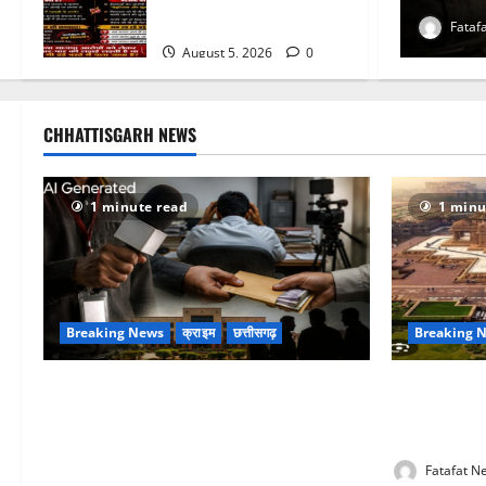
चुप्पी क्यों?
0
Fataf
August 5, 2026
0
CHHATTISGARH NEWS
1 minute read
1 minu
Breaking News
क्राइम
छत्तीसगढ़
Breaking 
फर्जी पत्रकारिता की आड़ में वसूली का खेल!
अक्षरधाम मंदिर
यूट्यूब चैनल और वेब पोर्टल के नाम पर सरकारी
मां, कलकत्ता
दफ्तरों से लेकर पंचायतों तक सक्रिय होने के
पंडाल
आरोप
Fatafat N