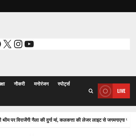
2
से जगमगाएगा भव्य पंडाल
August 6, 2026
0
Weather Update:
छत्तीसगढ़ में भारी बारिश के
आसार, जानें आपके राज्य में
acebook
X
Instagram
YouTube
3
कैसा रहेगा मौसम
August 6, 2026
0
तीन दिन में माफी का
अल्टीमेटम.. अब भाजपा की
चुप्पी क्यों?
4
August 5, 2026
0
क्षा
नौकरी
मनोरंजन
स्पोर्ट्स
वित्तीय अनियमितता एवं
LIVE
कार्य मे लापरवाही का आरोप
लगा अध्यक्ष समेत पार्षदों ने
5
प्रभारी सीएमओ के विरुद्ध
खोला मोर्चा
जेंगी नैला की दुर्गा मां, कलकत्ता की लेजर लाइट से जगमगाएगा भव्य पंडाल
फर्जी पत्रकारिता की आड़
August 4, 2026
0
में वसूली का खेल! यूट्यूब