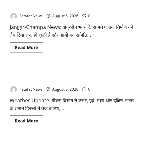
अक्षरधाम मंदिर की थीम पर विराजेंगी नैला की दुर्गा मां, कलकत्ता की लेजर
आड़
में
लाइट से जगमगाएगा भव्य पंडाल
वसूली
का
Fatafat News
August 6, 2026
0
खेल!
यूट्यूब
Janjgir-Champa News: अग्रसेन भवन के सामने पंडाल निर्माण की
चैनल
और
तैयारियां शुरू हो चुकी हैं और आयोजन समिति...
वेब
पोर्टल
के
Read
Read More
नाम
more
पर
about
सरकारी
अक्षरधाम
दफ्तरों
मंदिर
से
की
लेकर
Weather Update: छत्तीसगढ़ में भारी बारिश के आसार, जानें आपके राज्य
थीम
पंचायतों
पर
तक
में कैसा रहेगा मौसम
विराजेंगी
सक्रिय
नैला
होने
Fatafat News
August 6, 2026
0
की
के
दुर्गा
आरोप
Weather Update: मौसम विभाग ने उत्तर, पूर्व, मध्य और दक्षिण भारत
मां,
कलकत्ता
के तमाम हिस्सों में तेज बारिश,...
की
लेजर
लाइट
Read
Read More
से
more
जगमगाएगा
about
भव्य
Weather
पंडाल
Update: