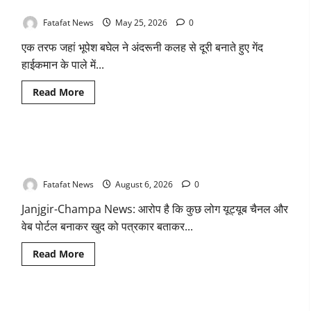
चंद्राकर ने सिंहदेव को दी ये सलाह!
Fatafat News
May 25, 2026
0
एक तरफ जहां भूपेश बघेल ने अंदरूनी कलह से दूरी बनाते हुए गेंद
हाईकमान के पाले में...
Read
Read More
more
about
छत्तीसगढ़
कांग्रेस
में
फर्जी पत्रकारिता की आड़ में वसूली का खेल! यूट्यूब चैनल और वेब पोर्टल
‘कुर्सी’
की
के नाम पर सरकारी दफ्तरों से लेकर पंचायतों तक सक्रिय होने के आरोप
जंग,
बघेल
Fatafat News
August 6, 2026
0
ने
साधी
Janjgir-Champa News: आरोप है कि कुछ लोग यूट्यूब चैनल और
चुप्पी,
तो
वेब पोर्टल बनाकर खुद को पत्रकार बताकर...
अजय
चंद्राकर
ने
Read
Read More
सिंहदेव
more
को
about
दी
फर्जी
ये
पत्रकारिता
सलाह!
की