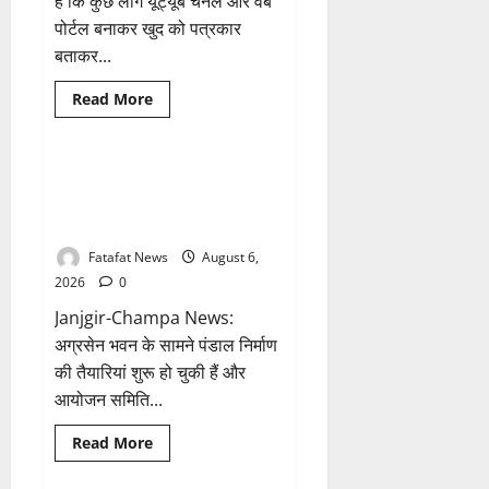
है कि कुछ लोग यूट्यूब चैनल और वेब
रहे
मैसेज..
पोर्टल बनाकर खुद को पत्रकार
बताकर...
Breaking News
आध्यात्म
Read
Read More
more
छत्तीसगढ़
about
फर्जी
पत्रकारिता
की
अक्षरधाम मंदिर की थीम पर विराजेंगी
1 minute read
आड़
नैला की दुर्गा मां, कलकत्ता की लेजर
में
वसूली
लाइट से जगमगाएगा भव्य पंडाल
का
खेल!
Fatafat News
August 6,
यूट्यूब
चैनल
2026
0
और
वेब
Janjgir-Champa News:
पोर्टल
के
अग्रसेन भवन के सामने पंडाल निर्माण
नाम
की तैयारियां शुरू हो चुकी हैं और
पर
सरकारी
आयोजन समिति...
दफ्तरों
से
लेकर
Breaking News
छत्तीसगढ़
Read
Read More
पंचायतों
more
तक
भारत
about
सक्रिय
अक्षरधाम