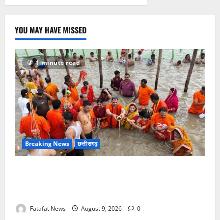
बड़ा
खुलासा
जल्द,
4
आरोपी
YOU MAY HAVE MISSED
गिरफ्तार…
देवी
मां
के
चढ़ावे
1 minute read
के
सोने-
चांदी
के
जेवर
बरामद…
गड्ढा
खोदकर
छिपाए
थे
चोरी
Breaking News
छत्तीसगढ़
के
आभूषण
सावन में स्वास्थ्य मंत्री श्याम बिहारी जायसवाल ने देवघर व
बासुकिनाथ में किया जलाभिषेक, मांगी प्रदेशवासियों की सुख-
समृद्धि
Fatafat News
August 9, 2026
0