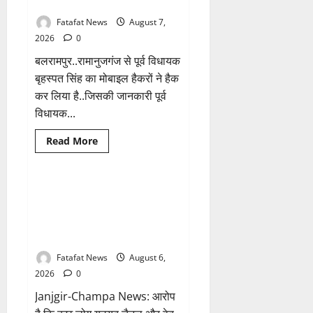
नम्बरों से भेजे जा रहे मैसेज..
विवादित
पोस्ट
Fatafat News
August 7,
के
बाद
2026
0
छत्तीसगढ़
क्रिश्चियन
बलरामपुर..रामानुजगंज से पूर्व विधायक
फोरम
अध्यक्ष
बृहस्पत सिंह का मोबाइल हैकरों ने हैक
अरुण
कर लिया है..जिसकी जानकारी पूर्व
पन्नालाल
से
विधायक...
गिरफ्तार
Breaking News
क्राइम
Read
Read More
more
छत्तीसगढ़
about
Balrampur
News:
बृहस्पत
फर्जी पत्रकारिता की आड़ में वसूली
1 minute read
सिंह
का खेल! यूट्यूब चैनल और वेब पोर्टल
का
मोबाइल
के नाम पर सरकारी दफ्तरों से लेकर
हुआ
पंचायतों तक सक्रिय होने के आरोप
हैक..
कॉन्टेक्ट
लिस्ट
Fatafat News
August 6,
के
2026
0
नम्बरों
से
Janjgir-Champa News: आरोप
भेजे
जा