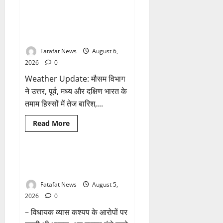
होने
मंदिर
के
की
Weather Update: छत्तीसगढ़ में भारी
1 minute read
आरोप
थीम
बारिश के आसार, जानें आपके राज्य में
पर
विराजेंगी
कैसा रहेगा मौसम
नैला
की
Fatafat News
August 6,
दुर्गा
मां,
2026
0
कलकत्ता
की
Weather Update: मौसम विभाग
लेजर
लाइट
ने उत्तर, पूर्व, मध्य और दक्षिण भारत के
से
तमाम हिस्सों में तेज बारिश,...
जगमगाएगा
भव्य
पंडाल
Breaking News
छत्तीसगढ़
Read
Read More
more
राजनीति
about
Weather
Update:
छत्तीसगढ़
तीन दिन में माफी का अल्टीमेटम.. अब
1 minute read
में
भाजपा की चुप्पी क्यों?
भारी
बारिश
Fatafat News
August 5,
के
आसार,
2026
0
जानें
आपके
– विधायक व्यास कश्यप के आरोपों पर
राज्य
में