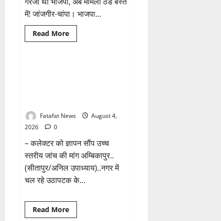
गरजी थी भाजपा, अब मामला ठंडे बस्ते
कैसा
रहेगा
में! जांजगीर-चांपा। भाजपा...
मौसम
Read
Read More
more
Breaking News
छत्तीसगढ़
about
तीन
दिन
में
वित्तीय अनियमितता एवं कार्य मे
माफी
लापरवाही का आरोप लगा अध्यक्ष
का
अल्टीमेटम..
समेत पार्षदों ने प्रभारी सीएमओ के
अब
विरुद्ध खोला मोर्चा
भाजपा
की
चुप्पी
Fatafat News
August 4,
क्यों?
2026
0
– कलेक्टर को ज्ञापन सौंप उच्च
स्तरीय जांच की मांग अम्बिकापुर..
(सीतापुर/अनिल उपाध्याय)..नगर में
चल रहे उठापटक के...
Breaking News
क्राइम
Read
Read More
more
छत्तीसगढ़