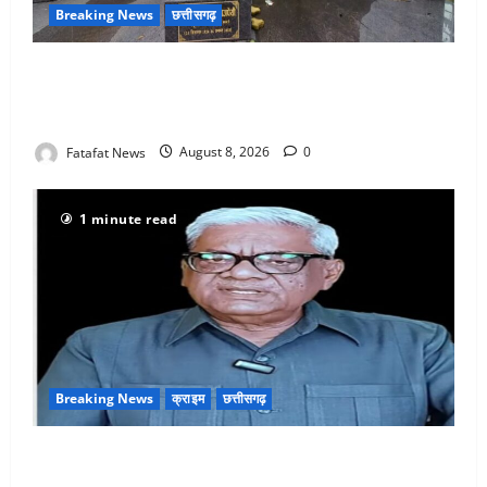
Breaking News
छत्तीसगढ़
अटल परिसर योजना में भ्रष्टाचार की सेंध, बारिश की बूंदों ने
उधेड़ी पूर्व पीएम की प्रतिमा की कलई, उच्चस्तरीय जांच के
आदेश
Fatafat News
August 8, 2026
0
1 minute read
Breaking News
क्राइम
छत्तीसगढ़
भगवान शिव पर अमर्यादित टिप्पणी मामला, विवादित पोस्ट के बाद
छत्तीसगढ़ क्रिश्चियन फोरम अध्यक्ष अरुण पन्नालाल से