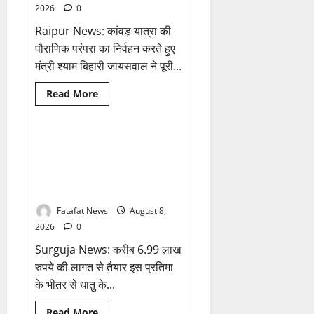
तो
2026
0
अजय
चंद्राकर
Raipur News: कांवड़ यात्रा की
ने
सिंहदेव
पौराणिक परंपरा का निर्वहन करते हुए
को
दी
मंत्री श्याम बिहारी जायसवाल ने पूरी...
ये
सलाह!
Read
Read More
more
Breaking News
छत्तीसगढ़
about
सावन
में
स्वास्थ्य
अटल परिसर योजना में भ्रष्टाचार की
1 minute read
मंत्री
सेंध, बारिश की बूंदों ने उधेड़ी पूर्व पीएम
श्याम
बिहारी
की प्रतिमा की कलई, उच्चस्तरीय
जायसवाल
जांच के आदेश
ने
देवघर
व
Fatafat News
August 8,
बासुकिनाथ
2026
0
में
किया
Surguja News: करीब 6.99 लाख
जलाभिषेक,
मांगी
रुपये की लागत से तैयार इस प्रतिमा
प्रदेशवासियों
की
के भीतर से धातु के...
सुख-
समृद्धि
Breaking News
क्राइम
Read
Read More