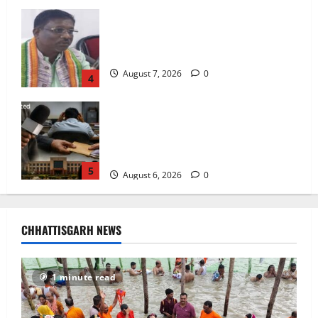
फर्जी पत्रकारिता की आड़ में वसूली का खेल!
यूट्यूब चैनल और वेब पोर्टल के नाम पर सरकारी
दफ्तरों से लेकर पंचायतों तक सक्रिय होने के
आरोप
5
August 6, 2026
0
सावन में स्वास्थ्य मंत्री श्याम बिहारी जायसवाल
ने देवघर व बासुकिनाथ में किया जलाभिषेक,
मांगी प्रदेशवासियों की सुख-समृद्धि
August 9, 2026
0
1
अटल परिसर योजना में भ्रष्टाचार की सेंध,
बारिश की बूंदों ने उधेड़ी पूर्व पीएम की प्रतिमा की
CHHATTISGARH NEWS
कलई, उच्चस्तरीय जांच के आदेश
August 8, 2026
0
2
1 minute read
भगवान शिव पर अमर्यादित टिप्पणी मामला,
विवादित पोस्ट के बाद छत्तीसगढ़ क्रिश्चियन