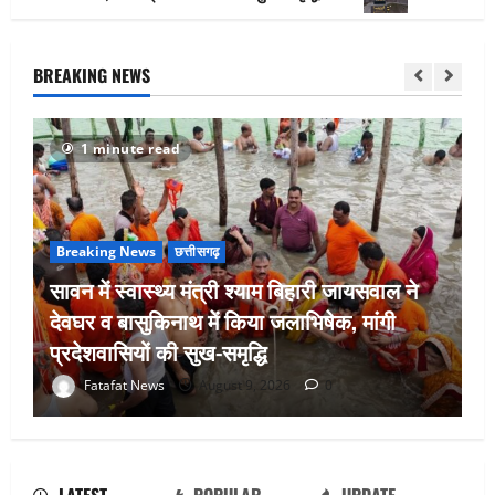
BREAKING NEWS
1 minute read
Breaking News
छत्तीसगढ़
सावन में स्वास्थ्य मंत्री श्याम बिहारी जायसवाल ने
देवघर व बासुकिनाथ में किया जलाभिषेक, मांगी
प्रदेशवासियों की सुख-समृद्धि
अटल परिसर योजना में भ्रष्टाचार की सेंध,
Fatafat News
August 9, 2026
0
बारिश की बूंदों ने उधेड़ी पूर्व पीएम की प्रतिमा की
कलई, उच्चस्तरीय जांच के आदेश
August 8, 2026
0
2