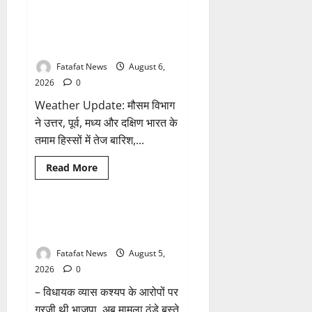
मंदिर
के
की
Weather Update: छत्तीसगढ़ में भारी
1 minute read
आरोप
थीम
बारिश के आसार, जानें आपके राज्य में
पर
विराजेंगी
कैसा रहेगा मौसम
नैला
की
Fatafat News
August 6,
दुर्गा
मां,
2026
0
कलकत्ता
की
Weather Update: मौसम विभाग
लेजर
लाइट
ने उत्तर, पूर्व, मध्य और दक्षिण भारत के
से
तमाम हिस्सों में तेज बारिश,...
जगमगाएगा
भव्य
पंडाल
Breaking News
छत्तीसगढ़
Read
Read More
more
राजनीति
about
Weather
Update:
छत्तीसगढ़
तीन दिन में माफी का अल्टीमेटम.. अब
1 minute read
में
भाजपा की चुप्पी क्यों?
भारी
बारिश
Fatafat News
August 5,
के
आसार,
2026
0
जानें
आपके
– विधायक व्यास कश्यप के आरोपों पर
राज्य
में
गरजी थी भाजपा, अब मामला ठंडे बस्ते