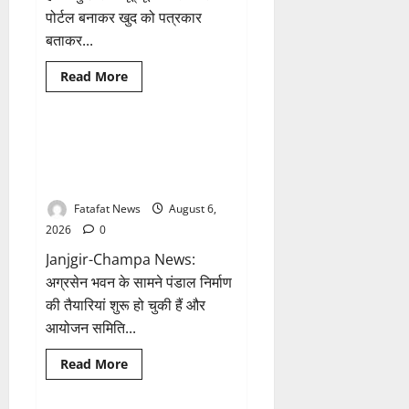
दी
पोर्टल बनाकर खुद को पत्रकार
ये
सलाह!
बताकर...
Breaking News
आध्यात्म
Read
Read More
more
छत्तीसगढ़
about
फर्जी
पत्रकारिता
की
अक्षरधाम मंदिर की थीम पर विराजेंगी
1 minute read
आड़
नैला की दुर्गा मां, कलकत्ता की लेजर
में
वसूली
लाइट से जगमगाएगा भव्य पंडाल
का
खेल!
Fatafat News
August 6,
यूट्यूब
चैनल
2026
0
और
वेब
Janjgir-Champa News:
पोर्टल
के
अग्रसेन भवन के सामने पंडाल निर्माण
नाम
की तैयारियां शुरू हो चुकी हैं और
पर
सरकारी
आयोजन समिति...
दफ्तरों
से
लेकर
Breaking News
छत्तीसगढ़
Read
Read More
पंचायतों
more
तक
भारत
about
सक्रिय
अक्षरधाम
होने