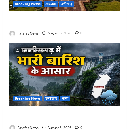
Breaking News
आध्यात्म
छत्तीसगढ़
अक्षरधाम मंदिर की थीम पर विराजेंगी नैला की दुर्गा मां, कलकत्ता
की लेजर लाइट से जगमगाएगा भव्य पंडाल
Fatafat News
August 6, 2026
0
1 minute read
Breaking News
छत्तीसगढ़
भारत
Weather Update: छत्तीसगढ़ में भारी बारिश के आसार, जानें
आपके राज्य में कैसा रहेगा मौसम
Fatafat News
August 6, 2026
0