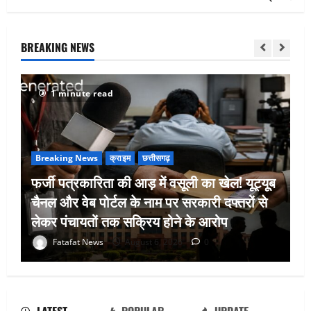
BREAKING NEWS
1 minute read
Breaking News
क्राइम
छत्तीसगढ़
फर्जी पत्रकारिता की आड़ में वसूली का खेल! यूट्यूब
चैनल और वेब पोर्टल के नाम पर सरकारी दफ्तरों से
लेकर पंचायतों तक सक्रिय होने के आरोप
अक्षरधाम मंदिर की थीम पर विराजेंगी नैला की
Fatafat News
August 6, 2026
0
दुर्गा मां, कलकत्ता की लेजर लाइट से जगमगाएगा
भव्य पंडाल
August 6, 2026
0
2