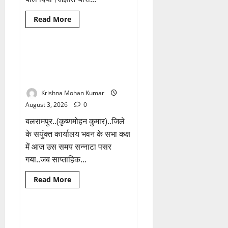
Read
Read More
more
Breaking News
छत्तीसगढ़
about
किराना
दुकान
में
Balrampur: मीटिंग में बेसिक डाटा
1 minute read
देर
तक उपलब्ध नहीं करा सके साहब..
रात
चोरों
लगी थी क्लास.!
ने
बोला
Krishna Mohan Kumar
धावा,
लाखो
August 3, 2026
0
रुपये
नगदी
बलरामपुर..(कृष्णमोहन कुमार)..जिले
समेत
कीमती
के सयुंक्त कार्यालय भवन के सभा कक्ष
सामान
में आज उस समय सन्नाटा पसर
किया
पार
गया..जब साप्ताहिक...
Read
Read More
more
Breaking News
छत्तीसगढ़
about
Balrampur:
मीटिंग
में
अमित गुप्ता मंटू को मिली साहू समाज
1 minute read
बेसिक