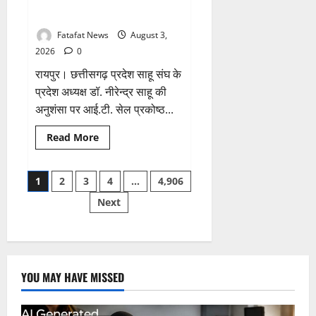
आई.टी. सेल प्रकोष्ठ में महत्वपूर्ण
डाटा
तक
जिम्मेदारी
उपलब्ध
नहीं
Fatafat News
August 3,
करा
सके
2026
0
साहब..
लगी
रायपुर। छत्तीसगढ़ प्रदेश साहू संघ के
थी
क्लास.!
प्रदेश अध्यक्ष डॉ. नीरेन्द्र साहू की
अनुशंसा पर आई.टी. सेल प्रकोष्ठ...
Read
Read More
more
about
अमित
Posts
गुप्ता
1
2
3
4
…
4,906
मंटू
को
Next
pagination
मिली
साहू
समाज
आई.टी.
सेल
प्रकोष्ठ
में
महत्वपूर्ण
YOU MAY HAVE MISSED
जिम्मेदारी