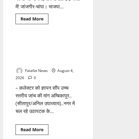
कैसा
रहेगा
में! जांजगीर-चांपा। भाजपा...
मौसम
Read
Read More
more
Breaking News
छत्तीसगढ़
about
तीन
दिन
में
वित्तीय अनियमितता एवं कार्य मे
माफी
लापरवाही का आरोप लगा अध्यक्ष
का
अल्टीमेटम..
समेत पार्षदों ने प्रभारी सीएमओ के
अब
विरुद्ध खोला मोर्चा
भाजपा
की
चुप्पी
Fatafat News
August 4,
क्यों?
2026
0
– कलेक्टर को ज्ञापन सौंप उच्च
स्तरीय जांच की मांग अम्बिकापुर..
(सीतापुर/अनिल उपाध्याय)..नगर में
चल रहे उठापटक के...
Breaking News
क्राइम
Read
Read More
more
छत्तीसगढ़
about