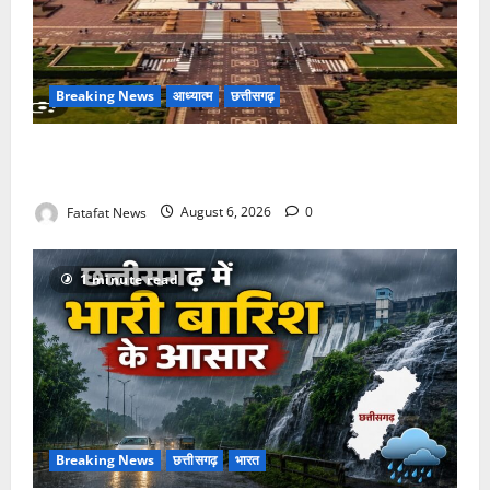
Breaking News
आध्यात्म
छत्तीसगढ़
अक्षरधाम मंदिर की थीम पर विराजेंगी नैला की दुर्गा मां, कलकत्ता
की लेजर लाइट से जगमगाएगा भव्य पंडाल
Fatafat News
August 6, 2026
0
1 minute read
Breaking News
छत्तीसगढ़
भारत