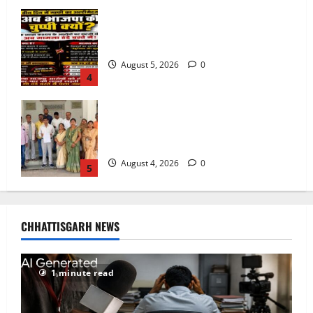
वित्तीय अनियमितता एवं कार्य मे लापरवाही का
आरोप लगा अध्यक्ष समेत पार्षदों ने प्रभारी
सीएमओ के विरुद्ध खोला मोर्चा
August 4, 2026
0
5
फर्जी पत्रकारिता की आड़ में वसूली का खेल!
यूट्यूब चैनल और वेब पोर्टल के नाम पर सरकारी
दफ्तरों से लेकर पंचायतों तक सक्रिय होने के
आरोप
1
August 6, 2026
0
अक्षरधाम मंदिर की थीम पर विराजेंगी नैला की
दुर्गा मां, कलकत्ता की लेजर लाइट से जगमगाएगा
CHHATTISGARH NEWS
भव्य पंडाल
August 6, 2026
0
2
1 minute read
Weather Update: छत्तीसगढ़ में भारी बारिश के