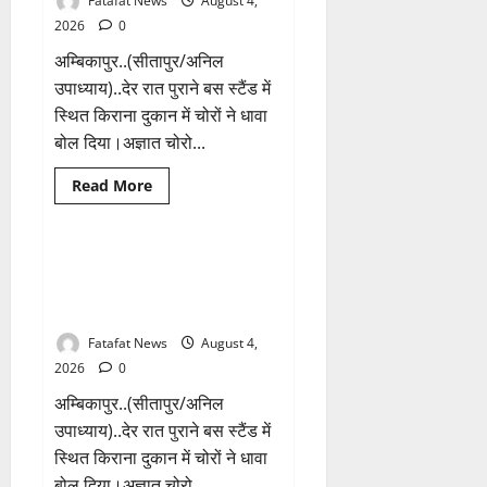
Fatafat News
August 4,
खुलासा
जल्द,
2026
0
4
आरोपी
अम्बिकापुर..(सीतापुर/अनिल
गिरफ्तार…
देवी
उपाध्याय)..देर रात पुराने बस स्टैंड में
मां
स्थित किराना दुकान में चोरों ने धावा
के
चढ़ावे
बोल दिया।अज्ञात चोरो...
के
सोने-
चांदी
Breaking News
क्राइम
Read
Read More
के
more
जेवर
छत्तीसगढ़
about
बरामद…
किराना
गड्ढा
दुकान
खोदकर
में
किराना दुकान में देर रात चोरों ने बोला
1 minute read
छिपाए
देर
थे
धावा, लाखो रुपये नगदी समेत कीमती
रात
चोरी
चोरों
सामान किया पार
के
ने
आभूषण
बोला
Fatafat News
August 4,
धावा,
लाखो
2026
0
रुपये
नगदी
अम्बिकापुर..(सीतापुर/अनिल
समेत
कीमती
उपाध्याय)..देर रात पुराने बस स्टैंड में
सामान
स्थित किराना दुकान में चोरों ने धावा
किया
पार
बोल दिया।अज्ञात चोरो...