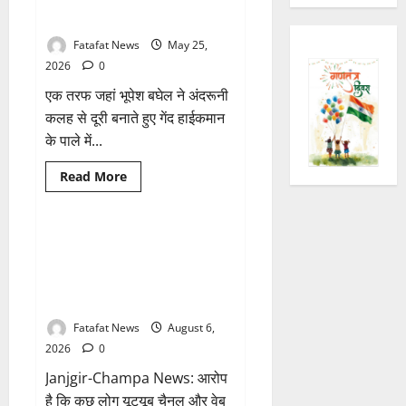
बघेल ने साधी चुप्पी, तो अजय
चंद्राकर ने सिंहदेव को दी ये सलाह!
Fatafat News
May 25,
2026
0
एक तरफ जहां भूपेश बघेल ने अंदरूनी
कलह से दूरी बनाते हुए गेंद हाईकमान
के पाले में...
Breaking News
क्राइम
Read
Read More
more
छत्तीसगढ़
about
छत्तीसगढ़
कांग्रेस
में
फर्जी पत्रकारिता की आड़ में वसूली
1 minute read
‘कुर्सी’
का खेल! यूट्यूब चैनल और वेब पोर्टल
की
जंग,
के नाम पर सरकारी दफ्तरों से लेकर
बघेल
पंचायतों तक सक्रिय होने के आरोप
ने
साधी
चुप्पी,
Fatafat News
August 6,
तो
2026
0
अजय
चंद्राकर
Janjgir-Champa News: आरोप
ने
सिंहदेव
है कि कुछ लोग यूट्यूब चैनल और वेब
को