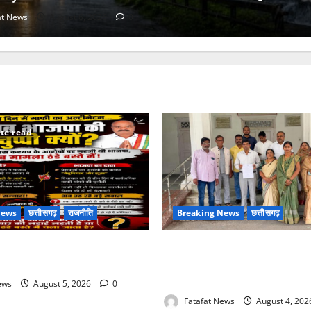
at News
August 6, 2026
0
te read
News
छत्तीसगढ़
राजनीति
Breaking News
छत्तीसगढ़
माफी का अल्टीमेटम.. अब भाजपा की
वित्तीय अनियमितता एवं कार्य मे ला
आरोप लगा अध्यक्ष समेत पार्षदों ने 
सीएमओ के विरुद्ध खोला मोर्चा
ews
August 5, 2026
0
Fatafat News
August 4, 20