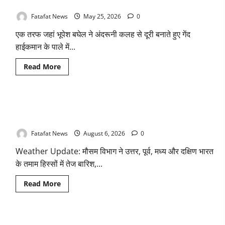
चंद्राकर ने सिंहदेव को दी ये सलाह!
Fatafat News
May 25, 2026
0
एक तरफ जहां भूपेश बघेल ने अंदरूनी कलह से दूरी बनाते हुए गेंद
हाईकमान के पाले में...
Read
Read More
more
about
छत्तीसगढ़
कांग्रेस
में
Weather Update: छत्तीसगढ़ में भारी बारिश के आसार, जानें आपके राज्य
‘कुर्सी’
की
में कैसा रहेगा मौसम
जंग,
बघेल
Fatafat News
August 6, 2026
0
ने
साधी
Weather Update: मौसम विभाग ने उत्तर, पूर्व, मध्य और दक्षिण भारत
चुप्पी,
तो
के तमाम हिस्सों में तेज बारिश,...
अजय
चंद्राकर
ने
Read
Read More
सिंहदेव
more
को
about
दी
Weather
ये
Update:
सलाह!
छत्तीसगढ़