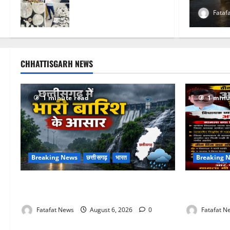
4 आरोपी गिरफ्तार… देवी मां
0
Fataf
के चढ़ावे के सोने-चांदी के
जेवर बरामद… गड्ढा
खोदकर छिपाए थे चोरी के
आभूषण
CHHATTISGARH NEWS
August 4, 2026
0
1 minute read
1 minu
Breaking News
छत्तीसगढ़
भारत
Breaking 
Weather Update: छत्तीसगढ़ में भारी बारिश के
तीन दिन में 
आसार, जानें आपके राज्य में कैसा रहेगा मौसम
चुप्पी क्यों?
Fatafat News
August 6, 2026
0
Fatafat N