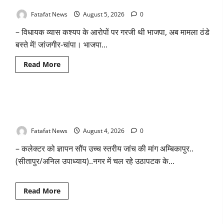
तीन दिन में माफी का अल्टीमेटम.. अब भाजपा की चुप्पी क्यों?
में
भारी
बारिश
Fatafat News
August 5, 2026
0
के
आसार,
– विधायक व्यास कश्यप के आरोपों पर गरजी थी भाजपा, अब मामला ठंडे
जानें
आपके
बस्ते में! जांजगीर-चांपा। भाजपा...
राज्य
में
कैसा
Read
Read More
रहेगा
more
मौसम
about
तीन
दिन
में
वित्तीय अनियमितता एवं कार्य मे लापरवाही का आरोप लगा अध्यक्ष समेत
माफी
का
पार्षदों ने प्रभारी सीएमओ के विरुद्ध खोला मोर्चा
अल्टीमेटम..
अब
Fatafat News
August 4, 2026
0
भाजपा
की
– कलेक्टर को ज्ञापन सौंप उच्च स्तरीय जांच की मांग अम्बिकापुर..
चुप्पी
क्यों?
(सीतापुर/अनिल उपाध्याय)..नगर में चल रहे उठापटक के...
Read
Read More
more
about
वित्तीय
अनियमितता