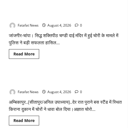
एवं
चण्डी दाई मंदिर महंत में चोरी का बड़ा खुलासा जल्द, 4 आरोपी गिरफ्तार…
कार्य
मे
देवी मां के चढ़ावे के सोने-चांदी के जेवर बरामद… गड्ढा खोदकर छिपाए थे
लापरवाही
चोरी के आभूषण
का
आरोप
लगा
Fatafat News
August 4, 2026
0
अध्यक्ष
समेत
जांजगीर-चांपा। सिद्ध शक्तिपीठ चण्डी दाई मंदिर में हुई चोरी के मामले में
पार्षदों
ने
पुलिस ने बड़ी सफलता हासिल...
प्रभारी
सीएमओ
के
Read
Read More
विरुद्ध
more
खोला
about
मोर्चा
चण्डी
दाई
मंदिर
किराना दुकान में देर रात चोरों ने बोला धावा, लाखो रुपये नगदी समेत
महंत
में
कीमती सामान किया पार
चोरी
का
Fatafat News
August 4, 2026
0
बड़ा
खुलासा
अम्बिकापुर..(सीतापुर/अनिल उपाध्याय)..देर रात पुराने बस स्टैंड में स्थित
जल्द,
4
किराना दुकान में चोरों ने धावा बोल दिया।अज्ञात चोरो...
आरोपी
गिरफ्तार…
देवी
Read
Read More
मां
more
के