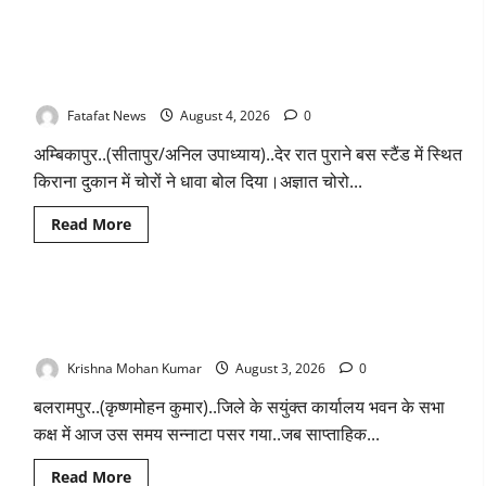
about
चढ़ावे
किराना
के
दुकान
सोने-
में
चांदी
किराना दुकान में देर रात चोरों ने बोला धावा, लाखो रुपये नगदी समेत
देर
के
रात
जेवर
कीमती सामान किया पार
चोरों
बरामद…
ने
गड्ढा
Fatafat News
August 4, 2026
0
बोला
खोदकर
धावा,
छिपाए
अम्बिकापुर..(सीतापुर/अनिल उपाध्याय)..देर रात पुराने बस स्टैंड में स्थित
लाखो
थे
रुपये
चोरी
किराना दुकान में चोरों ने धावा बोल दिया।अज्ञात चोरो...
नगदी
के
समेत
आभूषण
कीमती
Read
Read More
सामान
more
किया
about
पार
किराना
दुकान
में
Balrampur: मीटिंग में बेसिक डाटा तक उपलब्ध नहीं करा सके साहब..
देर
रात
लगी थी क्लास.!
चोरों
ने
Krishna Mohan Kumar
August 3, 2026
0
बोला
धावा,
बलरामपुर..(कृष्णमोहन कुमार)..जिले के सयुंक्त कार्यालय भवन के सभा
लाखो
रुपये
कक्ष में आज उस समय सन्नाटा पसर गया..जब साप्ताहिक...
नगदी
समेत
कीमती
Read
Read More
सामान