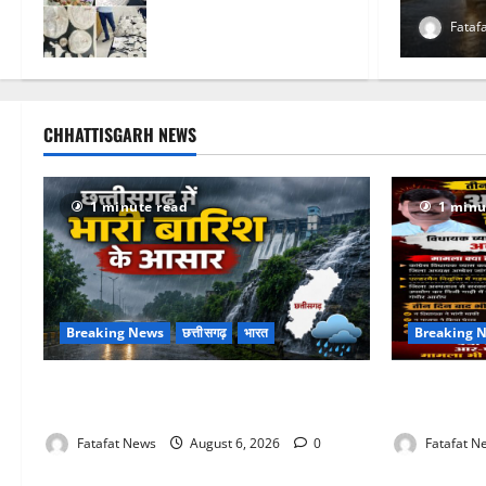
4 आरोपी गिरफ्तार… देवी मां
0
Fataf
के चढ़ावे के सोने-चांदी के
जेवर बरामद… गड्ढा
खोदकर छिपाए थे चोरी के
आभूषण
CHHATTISGARH NEWS
August 4, 2026
0
1 minute read
1 minu
Breaking News
छत्तीसगढ़
भारत
Breaking 
Weather Update: छत्तीसगढ़ में भारी बारिश के
तीन दिन में 
आसार, जानें आपके राज्य में कैसा रहेगा मौसम
चुप्पी क्यों?
Fatafat News
August 6, 2026
0
Fatafat N