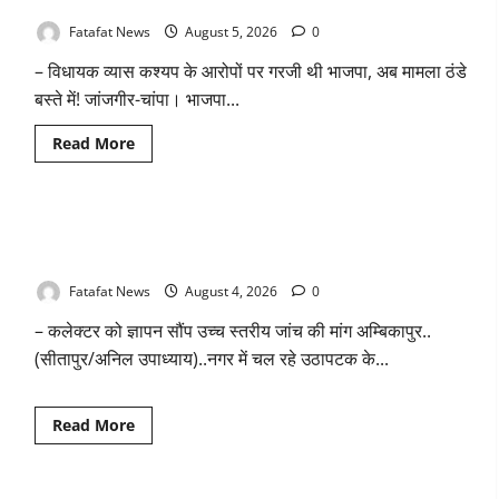
तीन दिन में माफी का अल्टीमेटम.. अब भाजपा की चुप्पी क्यों?
में
भारी
बारिश
Fatafat News
August 5, 2026
0
के
आसार,
– विधायक व्यास कश्यप के आरोपों पर गरजी थी भाजपा, अब मामला ठंडे
जानें
आपके
बस्ते में! जांजगीर-चांपा। भाजपा...
राज्य
में
कैसा
Read
Read More
रहेगा
more
मौसम
about
तीन
दिन
में
वित्तीय अनियमितता एवं कार्य मे लापरवाही का आरोप लगा अध्यक्ष समेत
माफी
का
पार्षदों ने प्रभारी सीएमओ के विरुद्ध खोला मोर्चा
अल्टीमेटम..
अब
Fatafat News
August 4, 2026
0
भाजपा
की
– कलेक्टर को ज्ञापन सौंप उच्च स्तरीय जांच की मांग अम्बिकापुर..
चुप्पी
क्यों?
(सीतापुर/अनिल उपाध्याय)..नगर में चल रहे उठापटक के...
Read
Read More
more
about
वित्तीय
अनियमितता