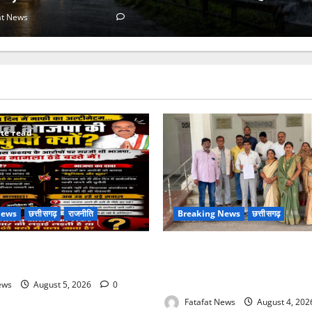
at News
August 6, 2026
0
te read
News
छत्तीसगढ़
राजनीति
Breaking News
छत्तीसगढ़
माफी का अल्टीमेटम.. अब भाजपा की
वित्तीय अनियमितता एवं कार्य मे ला
आरोप लगा अध्यक्ष समेत पार्षदों ने 
सीएमओ के विरुद्ध खोला मोर्चा
ews
August 5, 2026
0
Fatafat News
August 4, 20