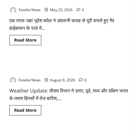
चंद्राकर ने सिंहदेव को दी ये सलाह!
Fatafat News
May 25, 2026
0
एक तरफ जहां भूपेश बघेल ने अंदरूनी कलह से दूरी बनाते हुए गेंद
हाईकमान के पाले में...
Read
Read More
more
about
छत्तीसगढ़
कांग्रेस
में
Weather Update: छत्तीसगढ़ में भारी बारिश के आसार, जानें आपके राज्य
‘कुर्सी’
की
में कैसा रहेगा मौसम
जंग,
बघेल
Fatafat News
August 6, 2026
0
ने
साधी
Weather Update: मौसम विभाग ने उत्तर, पूर्व, मध्य और दक्षिण भारत
चुप्पी,
तो
के तमाम हिस्सों में तेज बारिश,...
अजय
चंद्राकर
ने
Read
Read More
सिंहदेव
more
को
about
दी
Weather
ये
Update:
सलाह!
छत्तीसगढ़