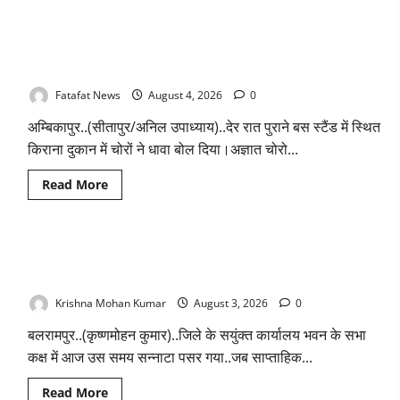
about
चढ़ावे
किराना
के
दुकान
सोने-
में
चांदी
किराना दुकान में देर रात चोरों ने बोला धावा, लाखो रुपये नगदी समेत
देर
के
रात
जेवर
कीमती सामान किया पार
चोरों
बरामद…
ने
गड्ढा
Fatafat News
August 4, 2026
0
बोला
खोदकर
धावा,
छिपाए
अम्बिकापुर..(सीतापुर/अनिल उपाध्याय)..देर रात पुराने बस स्टैंड में स्थित
लाखो
थे
रुपये
चोरी
किराना दुकान में चोरों ने धावा बोल दिया।अज्ञात चोरो...
नगदी
के
समेत
आभूषण
कीमती
Read
Read More
सामान
more
किया
about
पार
किराना
दुकान
में
Balrampur: मीटिंग में बेसिक डाटा तक उपलब्ध नहीं करा सके साहब..
देर
रात
लगी थी क्लास.!
चोरों
ने
Krishna Mohan Kumar
August 3, 2026
0
बोला
धावा,
बलरामपुर..(कृष्णमोहन कुमार)..जिले के सयुंक्त कार्यालय भवन के सभा
लाखो
रुपये
कक्ष में आज उस समय सन्नाटा पसर गया..जब साप्ताहिक...
नगदी
समेत
कीमती
Read
Read More
सामान