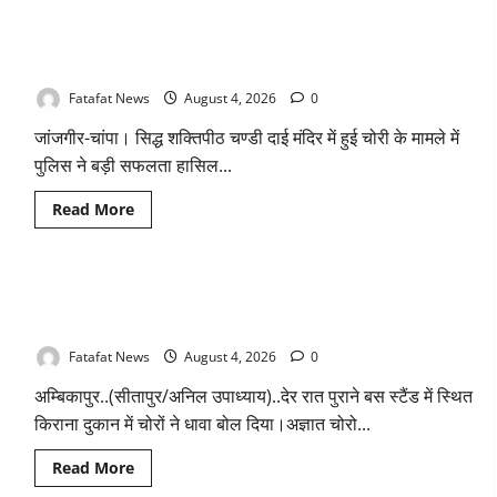
एवं
चण्डी दाई मंदिर महंत में चोरी का बड़ा खुलासा जल्द, 4 आरोपी गिरफ्तार…
कार्य
मे
देवी मां के चढ़ावे के सोने-चांदी के जेवर बरामद… गड्ढा खोदकर छिपाए थे
लापरवाही
चोरी के आभूषण
का
आरोप
लगा
Fatafat News
August 4, 2026
0
अध्यक्ष
समेत
जांजगीर-चांपा। सिद्ध शक्तिपीठ चण्डी दाई मंदिर में हुई चोरी के मामले में
पार्षदों
ने
पुलिस ने बड़ी सफलता हासिल...
प्रभारी
सीएमओ
के
Read
Read More
विरुद्ध
more
खोला
about
मोर्चा
चण्डी
दाई
मंदिर
किराना दुकान में देर रात चोरों ने बोला धावा, लाखो रुपये नगदी समेत
महंत
में
कीमती सामान किया पार
चोरी
का
Fatafat News
August 4, 2026
0
बड़ा
खुलासा
अम्बिकापुर..(सीतापुर/अनिल उपाध्याय)..देर रात पुराने बस स्टैंड में स्थित
जल्द,
4
किराना दुकान में चोरों ने धावा बोल दिया।अज्ञात चोरो...
आरोपी
गिरफ्तार…
देवी
Read
Read More
मां
more
के