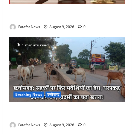
छत्तीसगढ़: 12 सितंबर को सजेगी नेशनल लोक अदालत, एक ही
छत के नीचे सुलझेंगे वर्षों पुराने विवाद
Fatafat News
August 9, 2026
0
1 minute read
Breaking News
छत्तीसगढ़
छत्तीसगढ़: सड़कों पर फिर लौटी ‘मवेशी समस्या’, निगम की
सुस्ती से हादसों का डर
Fatafat News
August 9, 2026
0