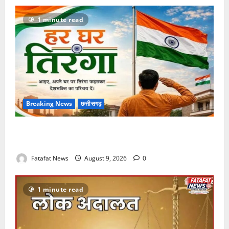
से
जगमगाएगा
भव्य
1 minute read
पंडाल
Breaking News
छत्तीसगढ़
बस्तर में गूंजेगा ‘वंदे मातरम’, 17 अगस्त तक देशभक्ति के रंग में
रंगेगा ‘हर घर तिरंगा’ अभियान
Fatafat News
August 9, 2026
0
1 minute read