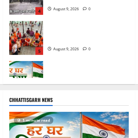
सावन में स्वास्थ्य मंत्री श्याम बिहारी जायसवाल
ने देवघर व बासुकिनाथ में किया जलाभिषेक,
मांगी प्रदेशवासियों की सुख-समृद्धि
August 9, 2026
0
5
बस्तर में गूंजेगा ‘वंदे मातरम’, 17 अगस्त तक
देशभक्ति के रंग में रंगेगा ‘हर घर तिरंगा’ अभियान
August 9, 2026
0
1
छत्तीसगढ़: 12 सितंबर को सजेगी नेशनल लोक
अदालत, एक ही छत के नीचे सुलझेंगे वर्षों पुराने
CHHATTISGARH NEWS
विवाद
August 9, 2026
0
2
1 minute read
छत्तीसगढ़: सड़कों पर फिर लौटी ‘मवेशी