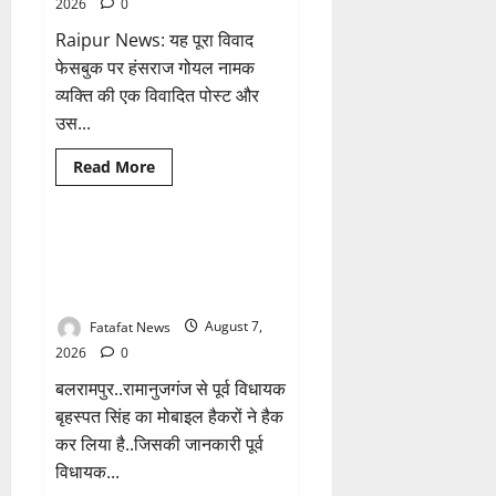
2026
0
उधेड़ी
पूर्व
Raipur News: यह पूरा विवाद
पीएम
की
फेसबुक पर हंसराज गोयल नामक
प्रतिमा
की
व्यक्ति की एक विवादित पोस्ट और
कलई,
उच्चस्तरीय
उस...
जांच
के
Breaking News
आदेश
क्राइम
Read
Read More
more
छत्तीसगढ़
about
भगवान
शिव
पर
Balrampur News: बृहस्पत सिंह का
अमर्यादित
मोबाइल हुआ हैक.. कॉन्टेक्ट लिस्ट के
टिप्पणी
मामला,
नम्बरों से भेजे जा रहे मैसेज..
विवादित
पोस्ट
Fatafat News
August 7,
के
बाद
2026
0
छत्तीसगढ़
क्रिश्चियन
बलरामपुर..रामानुजगंज से पूर्व विधायक
फोरम
अध्यक्ष
बृहस्पत सिंह का मोबाइल हैकरों ने हैक
अरुण
कर लिया है..जिसकी जानकारी पूर्व
पन्नालाल
से
विधायक...
गिरफ्तार