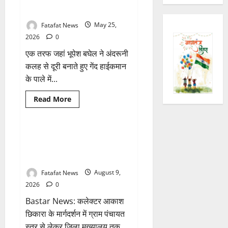
चंद्राकर ने सिंहदेव को दी ये सलाह!
Fatafat News
May 25,
2026
0
एक तरफ जहां भूपेश बघेल ने अंदरूनी
कलह से दूरी बनाते हुए गेंद हाईकमान
के पाले में...
Read
Read More
more
Breaking News
छत्तीसगढ़
about
छत्तीसगढ़
कांग्रेस
में
बस्तर में गूंजेगा ‘वंदे मातरम’, 17 अगस्त
1 minute read
‘कुर्सी’
तक देशभक्ति के रंग में रंगेगा ‘हर घर
की
जंग,
तिरंगा’ अभियान
बघेल
ने
Fatafat News
August 9,
साधी
चुप्पी,
2026
0
तो
अजय
Bastar News: कलेक्टर आकाश
चंद्राकर
ने
छिकारा के मार्गदर्शन में ग्राम पंचायत
सिंहदेव
स्तर से लेकर जिला मुख्यालय तक
को