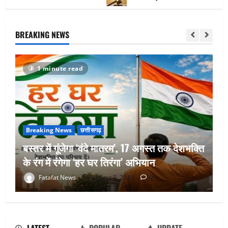
BREAKING NEWS
1 minute read
Breaking News
छत्तीसगढ़
बस्तर में गूंजेगा ‘वंदे मातरम’, 17 अगस्त तक देशभक्ति
के रंग में रंगेगा ‘हर घर तिरंगा’ अभियान
छत्तीसगढ़: 12 सितंबर को सजेगी नेशनल लोक
Fatafat News
August 9, 2026
0
अदालत, एक ही छत के नीचे सुलझेंगे वर्षों पुराने
विवाद
August 9, 2026
0
2