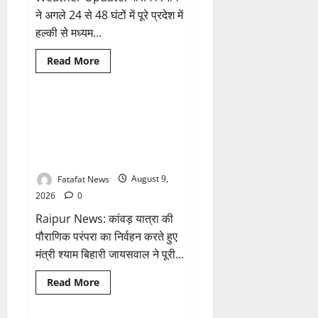
का
डर
ने अगले 24 से 48 घंटों में पूरे प्रदेश में
हल्की से मध्यम...
Read
Read More
more
Breaking News
छत्तीसगढ़
about
छत्तीसगढ़
में
मानसून
सावन में स्वास्थ्य मंत्री श्याम बिहारी
1 minute read
की
जायसवाल ने देवघर व बासुकिनाथ में
धमक,
उत्तर
किया जलाभिषेक, मांगी प्रदेशवासियों
के
की सुख-समृद्धि
जिलों
में
भारी
Fatafat News
August 9,
बारिश
2026
0
और
बिजली
Raipur News: कांवड़ यात्रा की
गिरने
का
पौराणिक परंपरा का निर्वहन करते हुए
अलर्ट,
उमस
मंत्री श्याम बिहारी जायसवाल ने पूरी...
से
मिली
राहत
Read
Read More
more
Breaking News
छत्तीसगढ़
about
सावन