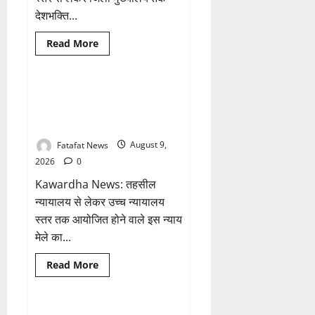
दी
देशभक्ति...
ये
सलाह!
Read
Read More
more
Breaking News
छत्तीसगढ़
about
बस्तर
में
गूंजेगा
छत्तीसगढ़: 12 सितंबर को सजेगी
1 minute read
‘वंदे
नेशनल लोक अदालत, एक ही छत के
मातरम’,
17
नीचे सुलझेंगे वर्षों पुराने विवाद
अगस्त
तक
Fatafat News
August 9,
देशभक्ति
के
2026
0
रंग
में
Kawardha News: तहसील
रंगेगा
‘हर
न्यायालय से लेकर उच्च न्यायालय
घर
स्तर तक आयोजित होने वाले इस न्याय
तिरंगा’
अभियान
मेले का...
Read
Read More
more
Breaking News
छत्तीसगढ़
about
छत्तीसगढ़:
12
सितंबर