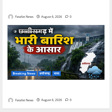
अक्षरधाम मंदिर की थीम पर विराजेंगी नैला की दुर्गा मां, कलकत्ता
की लेजर लाइट से जगमगाएगा भव्य पंडाल
Fatafat News
August 6, 2026
0
1 minute read
Breaking News
छत्तीसगढ़
भारत
Weather Update: छत्तीसगढ़ में भारी बारिश के आसार, जानें
आपके राज्य में कैसा रहेगा मौसम
Fatafat News
August 6, 2026
0