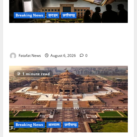
Breaking News
क्राइम
छत्तीसगढ़
फर्जी पत्रकारिता की आड़ में वसूली का खेल! यूट्यूब चैनल और
वेब पोर्टल के नाम पर सरकारी दफ्तरों से लेकर पंचायतों तक
सक्रिय होने के आरोप
Fatafat News
August 6, 2026
0
1 minute read
Breaking News
आध्यात्म
छत्तीसगढ़