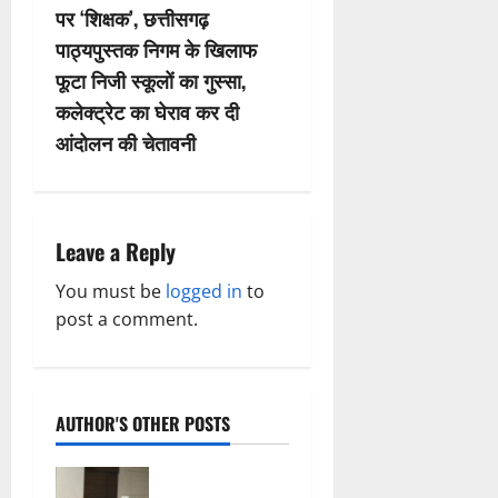
n
पर ‘शिक्षक’, छत्तीसगढ़
पाठ्यपुस्तक निगम के खिलाफ
a
फूटा निजी स्कूलों का गुस्सा,
v
कलेक्ट्रेट का घेराव कर दी
आंदोलन की चेतावनी
i
g
a
Leave a Reply
t
You must be
logged in
to
post a comment.
i
o
AUTHOR'S OTHER POSTS
n
Balrampur: