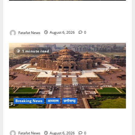
फर्जी पत्रकारिता की आड़ में वसूली का खेल! यूट्यूब चैनल और
वेब पोर्टल के नाम पर सरकारी दफ्तरों से लेकर पंचायतों तक
सक्रिय होने के आरोप
Fatafat News
August 6, 2026
0
1 minute read
Breaking News
आध्यात्म
छत्तीसगढ़
अक्षरधाम मंदिर की थीम पर विराजेंगी नैला की दुर्गा मां, कलकत्ता
की लेजर लाइट से जगमगाएगा भव्य पंडाल
Fatafat News
August 6, 2026
0