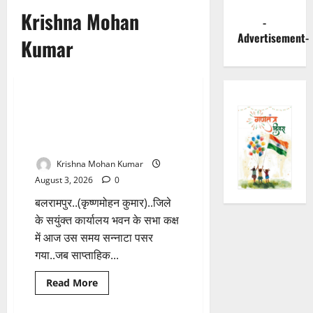
Krishna Mohan
-
Advertisement-
Kumar
Breaking News
छत्तीसगढ़
Balrampur: मीटिंग में बेसिक डाटा
1 minute read
तक उपलब्ध नहीं करा सके साहब..
लगी थी क्लास.!
Krishna Mohan Kumar
August 3, 2026
0
बलरामपुर..(कृष्णमोहन कुमार)..जिले
के सयुंक्त कार्यालय भवन के सभा कक्ष
में आज उस समय सन्नाटा पसर
गया..जब साप्ताहिक...
Read
Read More
more
Breaking News
छत्तीसगढ़
about
Balrampur: