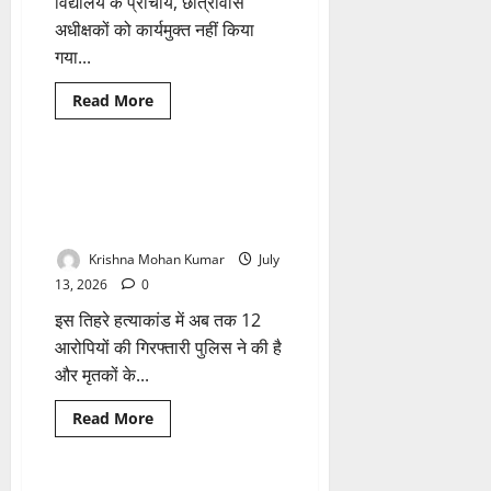
विद्यालय के प्राचार्य, छात्रावास
में
बटे
अधीक्षकों को कार्यमुक्त नहीं किया
गुरुजी!
गया...
Breaking News
क्राइम
Read
Read More
more
छत्तीसगढ़
about
बलरामपुर:
शिक्षा
विभाग
नौगई मर्डर केस, 3 लाशें, 12
में
गिरफ्तारियां… अब CBI खंगालेगी
सालों
का
खौफनाक वारदात के पन्ने!
‘अटैचमेंट’
खत्म;
Krishna Mohan Kumar
July
व्याख्याता
से
13, 2026
0
लेकर
भृत्य
इस तिहरे हत्याकांड में अब तक 12
तक
सामूहिक
आरोपियों की गिरफ्तारी पुलिस ने की है
कार्यमुक्त,
और मृतकों के...
लेकिन
इन
पदों
Read
Read More
पर
more
संशय
Breaking News
छत्तीसगढ़
about
बरकरार!
नौगई
मर्डर