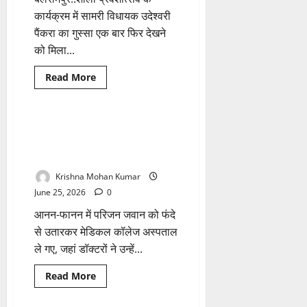
बहिष्कृत;
कार्यक्रम में सामरी विधायक उदेश्वरी
1
साल
पैंकरा का गुस्सा एक बार फिर देखने
से
झेल
को मिला...
रहीं
दंश
Read
Read More
more
Breaking News
छत्तीसगढ़
about
बलरामपुर
में
‘हाई
पत्नी से विवाद के बाद सीआरपीएफ
1 minute read
वोल्टेज
जवान ने आम के पेड़ से लटककर की
ड्रामा’,
शाला
खुदकुशी, जम्मू-कश्मीर में थे तैनात
प्रवेशोत्सव
में
Krishna Mohan Kumar
मंच
पर
June 25, 2026
0
नेम
प्लेट
आनन-फानन में परिजन जवान को फंदे
देख
भड़कीं
से उतारकर मेडिकल कॉलेज अस्पताल
BJP
ले गए, जहां डॉक्टरों ने उन्हें...
विधायक,
अधिकारियों
को
Read
Read More
दी
more
समझाईश
Breaking News
छत्तीसगढ़
about
पत्नी