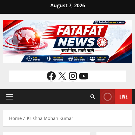
Skip
August 7, 2026
to
content
Facebook
X
Instagram
YouTube
LIVE
Primary
Menu
Home
Krishna Mohan Kumar