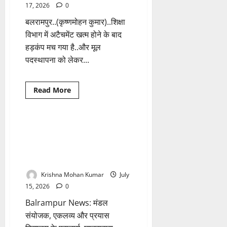
परेशान
17, 2026
0
कर्मचारी..
आखिर
बलरामपुर..(कृष्णमोहन कुमार)..शिक्षा
क्या
होगा
विभाग में अटैचमेंट खत्म होने के बाद
बच्चों
का?
हड़कंप मच गया है..और मूल
पदस्थापना को लेकर...
Read
Read More
more
Breaking News
छत्तीसगढ़
about
Balrampur
News:
DPI
बलरामपुर: शिक्षा विभाग में सालों का
बड़ा
‘अटैचमेंट’ खत्म; व्याख्याता से लेकर
या
अदृश्य
भृत्य तक सामूहिक कार्यमुक्त, लेकिन
शक्ति…
इन पदों पर संशय बरकरार!
दिशा-
निर्देशों
का
Krishna Mohan Kumar
July
आखिर
15, 2026
0
आधा-
अधूरा
Balrampur News: मंडल
पालन
क्यों?
संयोजक, एकलव्य और प्रयास
दो
फाड़