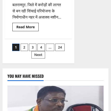
निलंबित
बलरामपुर. जिले में करोड़ों की लागत
से बन रही सिंचाई परियोजना के
निर्माणाधीन नहर में अजाक्स मशीन...
Read
Read More
more
about
Balrampur
News:
करोड़ों
Posts
1
2
3
4
…
24
की
सिंचाई
परियोजना
Next
pagination
में
बड़ा
हादसा,
नहर
में
समाई
YOU MAY HAVE MISSED
अजाक्स
मशीन,
ऑपरेटर
की
मौत;
मौके
पर
पहुंचे
धीरज
सिंहदेव