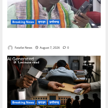
Breaking News
क्राइम
छत्तीसगढ़
Balrampur News: बृहस्पत सिंह का मोबाइल हुआ हैक..
कॉन्टेक्ट लिस्ट के नम्बरों से भेजे जा रहे मैसेज..
Fatafat News
August 7, 2026
0
1 minute read
Breaking News
क्राइम
छत्तीसगढ़