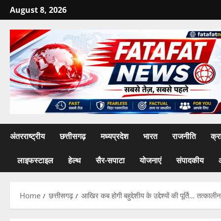
Skip
August 8, 2026
to
content
अंतरराष्ट्रीय
छत्तीसगढ़
मध्यप्रदेश
भारत
राजनीति
क्र
लाइफस्टाइल
हेल्थ
सैर-सपाटा
योजनाएं
संपादकीय
Home
छत्तीसगढ़
आखिर कब होगी बहुद्देशीय के उद्देश्यों की पूर्ति… तत्क