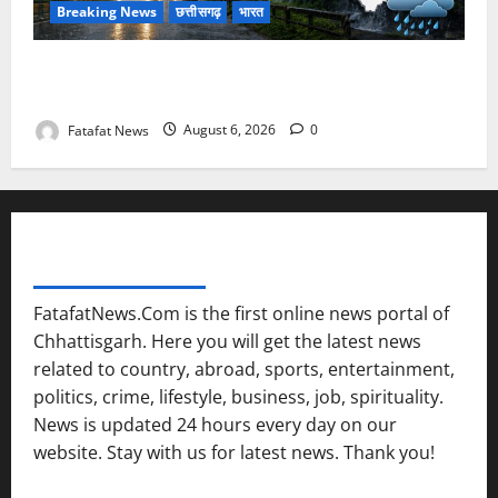
Breaking News
छत्तीसगढ़
भारत
Weather Update: छत्तीसगढ़ में भारी बारिश के आसार, जानें
आपके राज्य में कैसा रहेगा मौसम
Fatafat News
August 6, 2026
0
FATAFAT NEWS NETWORK
FatafatNews.Com is the first online news portal of
Chhattisgarh. Here you will get the latest news
related to country, abroad, sports, entertainment,
politics, crime, lifestyle, business, job, spirituality.
News is updated 24 hours every day on our
website. Stay with us for latest news. Thank you!