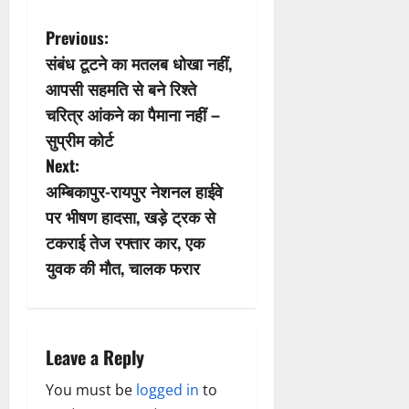
P
Previous:
संबंध टूटने का मतलब धोखा नहीं,
o
आपसी सहमति से बने रिश्ते
s
चरित्र आंकने का पैमाना नहीं –
सुप्रीम कोर्ट
t
Next:
n
अम्बिकापुर-रायपुर नेशनल हाईवे
पर भीषण हादसा, खड़े ट्रक से
a
टकराई तेज रफ्तार कार, एक
v
युवक की मौत, चालक फरार
i
g
Leave a Reply
a
You must be
logged in
to