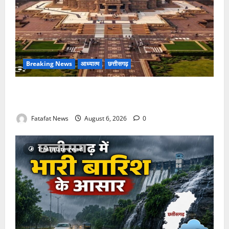
Breaking News
आध्यात्म
छत्तीसगढ़
अक्षरधाम मंदिर की थीम पर विराजेंगी नैला की दुर्गा मां, कलकत्ता
की लेजर लाइट से जगमगाएगा भव्य पंडाल
Fatafat News
August 6, 2026
0
1 minute read