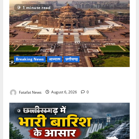
1 minute read
Breaking News
आध्यात्म
छत्तीसगढ़
अक्षरधाम मंदिर की थीम पर विराजेंगी नैला की दुर्गा मां, कलकत्ता
की लेजर लाइट से जगमगाएगा भव्य पंडाल
Fatafat News
August 6, 2026
0
1 minute read