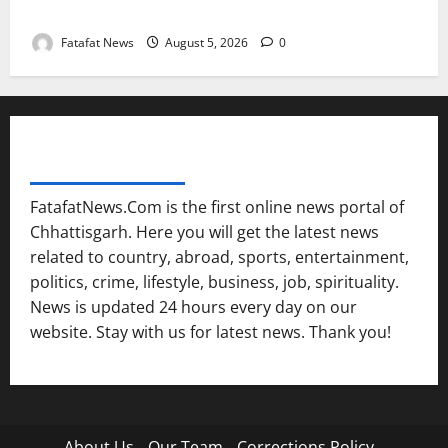
तीन दिन में माफी का अल्टीमेटम.. अब भाजपा की चुप्पी क्यों?
Fatafat News
August 5, 2026
0
FATAFAT NEWS NETWORK
FatafatNews.Com is the first online news portal of
Chhattisgarh. Here you will get the latest news
related to country, abroad, sports, entertainment,
politics, crime, lifestyle, business, job, spirituality.
News is updated 24 hours every day on our
website. Stay with us for latest news. Thank you!
About Us
Our Team
Corrections Policy