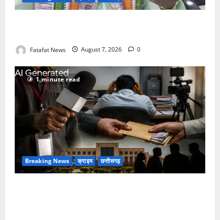
Balrampur News: बृहस्पत सिंह का मोबाइल हुआ हैक..
कॉन्टेक्ट लिस्ट के नम्बरों से भेजे जा रहे मैसेज..
Fatafat News
August 7, 2026
0
1 minute read
Breaking News
क्राइम
छत्तीसगढ़
फर्जी पत्रकारिता की आड़ में वसूली का खेल! यूट्यूब चैनल और
वेब पोर्टल के नाम पर सरकारी दफ्तरों से लेकर पंचायतों तक
सक्रिय होने के आरोप