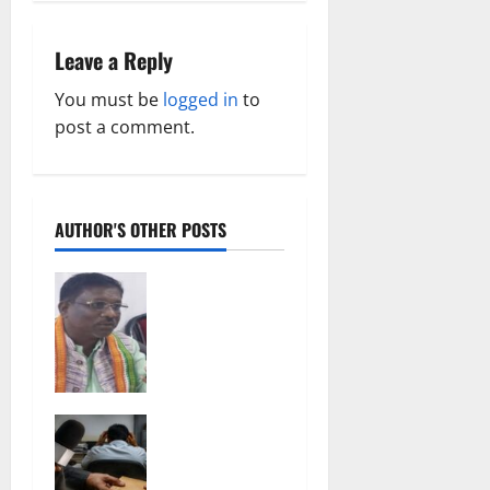
i
g
Leave a Reply
a
You must be
logged in
to
post a comment.
t
i
o
AUTHOR'S OTHER POSTS
n
Balrampur
News: बृहस्पत
सिंह का
मोबाइल हुआ
हैक.. कॉन्टेक्ट
लिस्ट के
फर्जी
नम्बरों से भेजे
पत्रकारिता की
जा रहे मैसेज..
आड़ में वसूली
August 7,