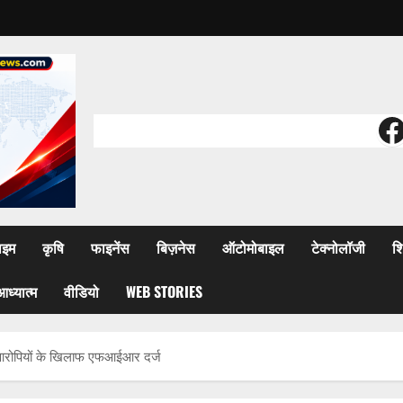
F
ाइम
कृषि
फाइनेंस
बिज़नेस
ऑटोमोबाइल
टेक्नोलॉजी
शि
आध्यात्म
वीडियो
WEB STORIES
जद आरोपियों के खिलाफ एफआईआर दर्ज