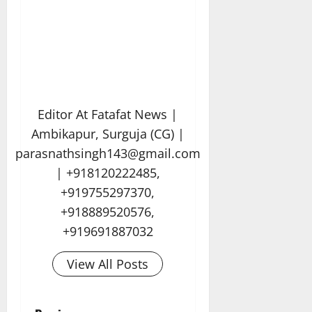
Editor At Fatafat News |
Ambikapur, Surguja (CG) |
parasnathsingh143@gmail.com
| +918120222485,
+919755297370,
+918889520576,
+919691887032
View All Posts