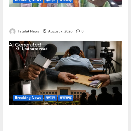
Balrampur News: बृहस्पत सिंह का मोबाइल हुआ हैक..
कॉन्टेक्ट लिस्ट के नम्बरों से भेजे जा रहे मैसेज..
Fatafat News
August 7, 2026
0
1 minute read
Breaking News
क्राइम
छत्तीसगढ़
फर्जी पत्रकारिता की आड़ में वसूली का खेल! यूट्यूब चैनल और
वेब पोर्टल के नाम पर सरकारी दफ्तरों से लेकर पंचायतों तक
सक्रिय होने के आरोप