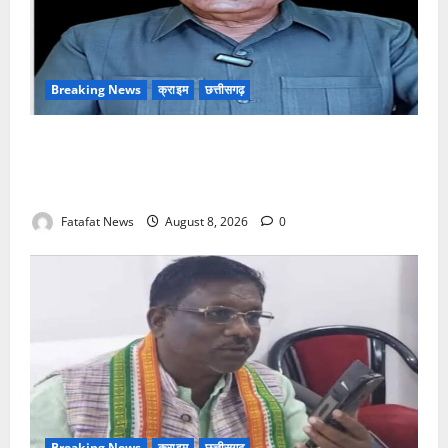
Breaking News
क्राइम
छत्तीसगढ़
भगवान शिव पर अमर्यादित टिप्पणी मामला, विवादित पोस्ट के बाद
छत्तीसगढ़ क्रिश्चियन फोरम अध्यक्ष अरुण पन्नालाल से
गिरफ्तार
Fatafat News
August 8, 2026
0
Breaking News
क्राइम
छत्तीसगढ़