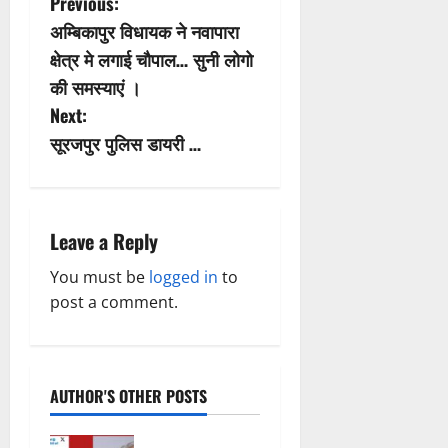
P
Previous:
अम्बिकापुर विधायक ने नवापारा
o
क्षेत्र मे लगाई चौपाल… सुनी लोगो
s
की समस्याएं ।
Next:
t
सूरजपुर पुलिस डायरी …
n
a
Leave a Reply
v
You must be
logged in
to
i
post a comment.
g
a
AUTHOR'S OTHER POSTS
t
महादेव ऐप पर