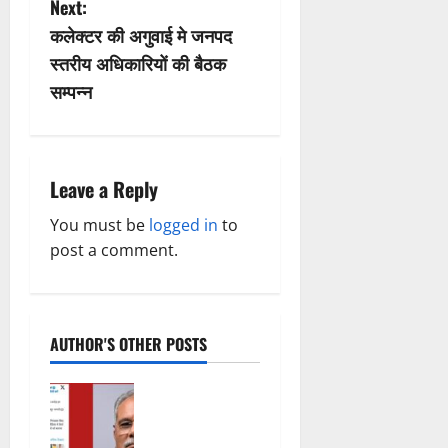
s
Next:
कलेक्टर की अगुवाई मे जनपद
t
स्तरीय अधिकारियों की बैठक
n
सम्पन्न
a
v
Leave a Reply
i
You must be
logged in
to
post a comment.
g
a
t
AUTHOR'S OTHER POSTS
i
महादेव ऐप पर
थमा नहीं
o
सियासी