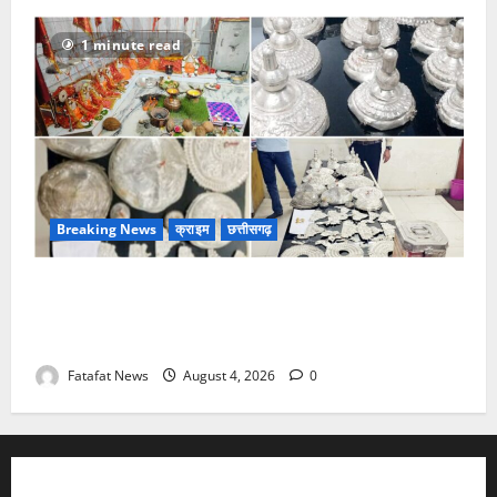
1 minute read
Breaking News
क्राइम
छत्तीसगढ़
चण्डी दाई मंदिर महंत में चोरी का बड़ा खुलासा जल्द, 4 आरोपी
गिरफ्तार… देवी मां के चढ़ावे के सोने-चांदी के जेवर बरामद…
गड्ढा खोदकर छिपाए थे चोरी के आभूषण
Fatafat News
August 4, 2026
0