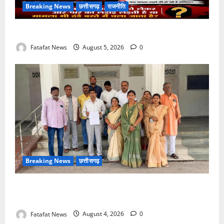
Breaking News
छत्तीसगढ़
राजनीति
तीन दिन में माफी का अल्टीमेटम.. अब भाजपा की चुप्पी क्यों?
Fatafat News
August 5, 2026
0
Breaking News
छत्तीसगढ़
वित्तीय अनियमितता एवं कार्य मे लापरवाही का आरोप लगा
अध्यक्ष समेत पार्षदों ने प्रभारी सीएमओ के विरुद्ध खोला मोर्चा
Fatafat News
August 4, 2026
0