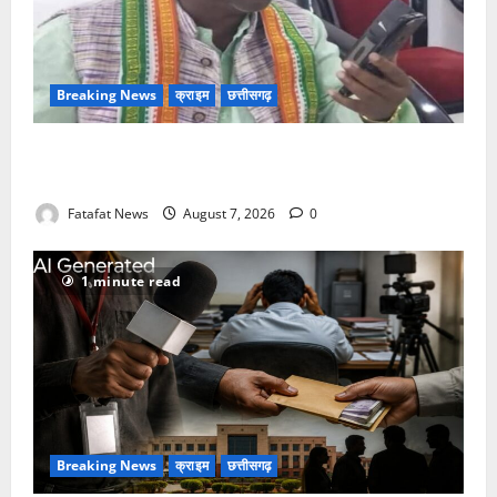
Breaking News
क्राइम
छत्तीसगढ़
Balrampur News: बृहस्पत सिंह का मोबाइल हुआ हैक..
कॉन्टेक्ट लिस्ट के नम्बरों से भेजे जा रहे मैसेज..
Fatafat News
August 7, 2026
0
1 minute read
Breaking News
क्राइम
छत्तीसगढ़