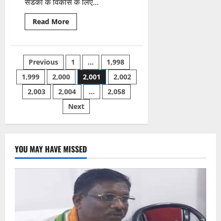
सडको के विकास के लिए...
Read
Read More
more
about
रायपुर-
धमतरी
फोरलेन
Posts
Previous
1
…
1,998
और
धमतरी
बायपास
1,999
2,000
2,001
2,002
pagination
सड़क
को
2,003
2,004
…
2,058
लेकर
मुख्यमंत्री
Next
का
अभिनंदन
YOU MAY HAVE MISSED