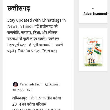
छत्तीसगढ़
-
Advertisement-
Stay updated with Chhattisgarh
News in Hindi. पढ़ें छत्तीसगढ़ की
राजनीति, सरकार, शिक्षा, और लोकल
घटनाओं से जुड़ी ताज़ा खबरें। जानें हर
महत्वपूर्ण घटना की पूरी जानकारी – सबसे
पहले। FatafatNews.Com पर।
Breaking News
छत्तीसगढ़
सरगुजा विश्वविद्यालय के बी ए फाईनल
1 minute read
के नतीजे घोषित…
Parasnath Singh
August
30, 2025
0
अम्बिकापुर बी. ए. भाग- तीन परीक्षा
2014 का परीक्षा परिणाम