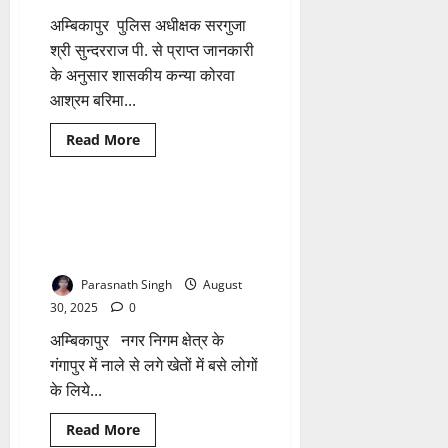
का
किया
अम्बिकापुर पुलिस अधीक्षक सरगुजा
त्वरित
निराकर
श्री सुन्दरराज पी. से प्राप्त जानकारी
के अनुसार शासकीय कन्या कोरवा
आश्रम बरिमा...
Read
Read More
more
छत्तीसगढ़
about
कोरवा
आश्रम
से
बारिश से प्रभावित बस्ती मे पंहुचा
1 minute read
लापता
कांग्रेस का दल….. हर संभव मदद का
बालिका
का
आश्वासन
पता
बताने
Parasnath Singh
August
वाले
को
30, 2025
0
दस
हजार
अम्बिकापुर नगर निगम क्षेत्र के
रुपए
का
गंगापुर में नाले से लगे खेतों में बसे लोगों
ईनाम
के लिये...
Read
Read More
more