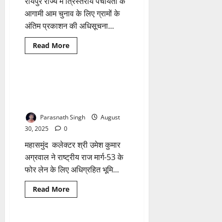
रायपुर राज्य में त्रिस्तरीय पंचायतों के
लोग…….
आगामी आम चुनाव के लिए ग्रामों के
अंतिम प्रकाशन की अधिसूचना...
Read
Read More
more
छत्तीसगढ़
about
त्रिस्तरीय
पंचायत
आम
फोर लेन के लिए अधिग्रहित भूमि का
1 minute read
चुनाव
मुआवजा वितरण के लिए तिथियां
:
ग्रामों
निर्धारित
के
अंतिम
Parasnath Singh
August
प्रकाशन
की
30, 2025
0
अधिसूचना
21
महासमुंद कलेक्टर श्री उमेश कुमार
जुलाई
तक
अग्रवाल ने राष्ट्रीय राज मार्ग-53 के
फोर लेन के लिए अधिग्रहित भूमि...
Read
Read More
more
Breaking News
छत्तीसगढ़
about
फोर
लेन