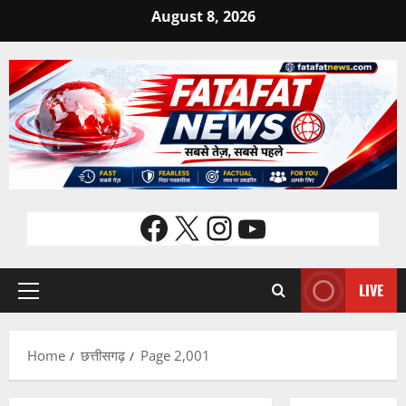
Skip
August 8, 2026
to
content
Facebook
X
Instagram
YouTube
LIVE
Primary
Menu
Home
छत्तीसगढ़
Page 2,001