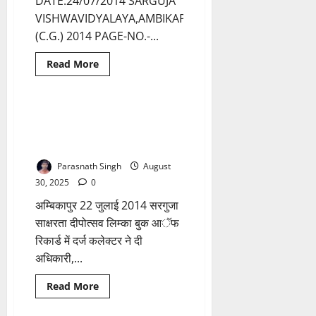
DATE:24/07/2014 SARGUJA
VISHWAVIDYALAYA,AMBIKAPUR
(C.G.) 2014 PAGE-NO.-...
Read
Read More
more
Breaking News
छत्तीसगढ़
about
सरगुजा
विश्वविद्यालय
के
सरगुजा मे फिर रचा इतिहास…
1 minute read
बी
दीपोत्सव ने लिम्का बुक आँफ रिकार्ड मे
ए
फाईनल
दर्ज
के
नतीजे
Parasnath Singh
August
घोषित…
30, 2025
0
अम्बिकापुर 22 जुलाई 2014 सरगुजा
साक्षरता दीपोत्सव लिम्का बुक आॅफ
रिकार्ड में दर्ज कलेक्टर ने दी
अधिकारी,...
Read
Read More
more
छत्तीसगढ़
about
सरगुजा