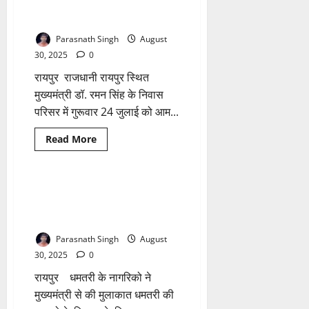
के
मुख्यमंत्री निवास में 24 जुलाई को
लिए
’जनदर्शन’ नहीं होगा
अधिग्रहित
भूमि
Parasnath Singh
August
का
मुआवजा
30, 2025
0
वितरण
के
रायपुर राजधानी रायपुर स्थित
लिए
तिथियां
मुख्यमंत्री डॉ. रमन सिंह के निवास
निर्धारित
परिसर में गुरूवार 24 जुलाई को आम...
Read
Read More
more
छत्तीसगढ़
about
मुख्यमंत्री
निवास
में
रायपुर-धमतरी फोरलेन और धमतरी
1 minute read
24
बायपास सड़क को लेकर मुख्यमंत्री
जुलाई
को
का अभिनंदन
’जनदर्शन’
नहीं
Parasnath Singh
August
होगा
30, 2025
0
रायपुर धमतरी के नागरिको ने
मुख्यमंत्री से की मुलाकात धमतरी की