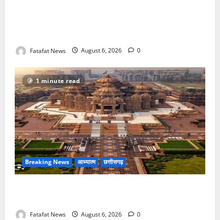
फर्जी पत्रकारिता की आड़ में वसूली का खेल! यूट्यूब चैनल और
वेब पोर्टल के नाम पर सरकारी दफ्तरों से लेकर पंचायतों तक
सक्रिय होने के आरोप
Fatafat News
August 6, 2026
0
1 minute read
Breaking News
आध्यात्म
छत्तीसगढ़
अक्षरधाम मंदिर की थीम पर विराजेंगी नैला की दुर्गा मां, कलकत्ता
की लेजर लाइट से जगमगाएगा भव्य पंडाल
Fatafat News
August 6, 2026
0