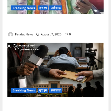
Breaking News
क्राइम
छत्तीसगढ़
Balrampur News: बृहस्पत सिंह का मोबाइल हुआ हैक..
कॉन्टेक्ट लिस्ट के नम्बरों से भेजे जा रहे मैसेज..
Fatafat News
August 7, 2026
0
1 minute read
Breaking News
क्राइम
छत्तीसगढ़
फर्जी पत्रकारिता की आड़ में वसूली का खेल! यूट्यूब चैनल और
वेब पोर्टल के नाम पर सरकारी दफ्तरों से लेकर पंचायतों तक