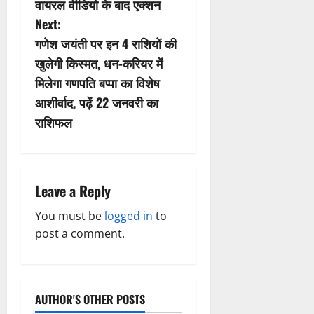
s
वायरल वीडियो के बाद एक्शन
Next:
t
गणेश जयंती पर इन 4 राशियों की
n
खुलेगी किस्मत, धन-करियर में
मिलेगा गणपति बप्पा का विशेष
a
आशीर्वाद, पढ़ें 22 जनवरी का
v
राशिफल
i
g
Leave a Reply
a
You must be
logged in
to
post a comment.
t
i
o
AUTHOR'S OTHER POSTS