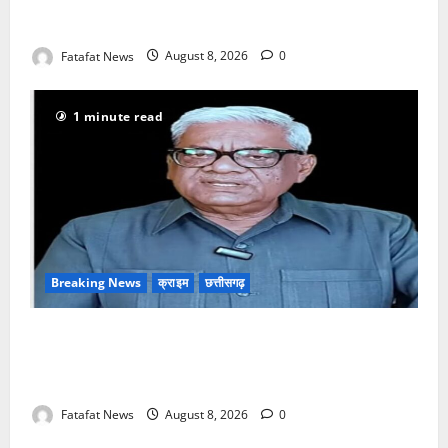
उधेड़ी पूर्व पीएम की प्रतिमा की कलई, उच्चस्तरीय जांच के
आदेश
Fatafat News
August 8, 2026
0
1 minute read
Breaking News
क्राइम
छत्तीसगढ़
भगवान शिव पर अमर्यादित टिप्पणी मामला, विवादित पोस्ट के बाद
छत्तीसगढ़ क्रिश्चियन फोरम अध्यक्ष अरुण पन्नालाल से
गिरफ्तार
Fatafat News
August 8, 2026
0