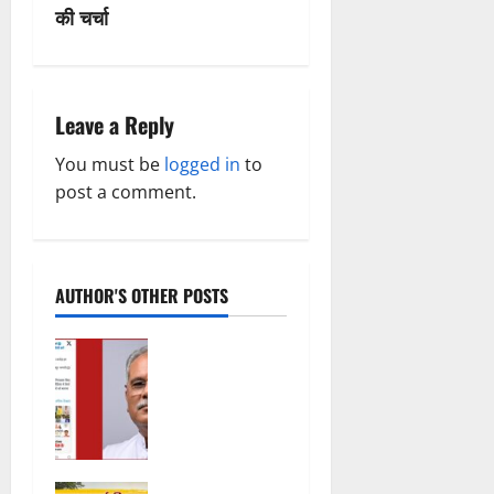
की चर्चा
a
v
i
Leave a Reply
g
You must be
logged in
to
post a comment.
a
t
AUTHOR'S OTHER POSTS
i
o
महादेव ऐप पर
थमा नहीं
n
सियासी
घमासान,
विकास गर्ग की
गिरफ्तारी के
कलेक्ट्रेट की