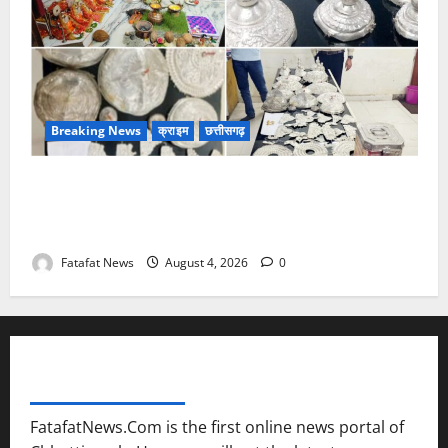
Breaking News
क्राइम
छत्तीसगढ़
चण्डी दाई मंदिर महंत में चोरी का बड़ा खुलासा जल्द, 4 आरोपी
गिरफ्तार… देवी मां के चढ़ावे के सोने-चांदी के जेवर बरामद…
गड्ढा खोदकर छिपाए थे चोरी के आभूषण
Fatafat News
August 4, 2026
0
FATAFAT NEWS NETWORK
FatafatNews.Com is the first online news portal of