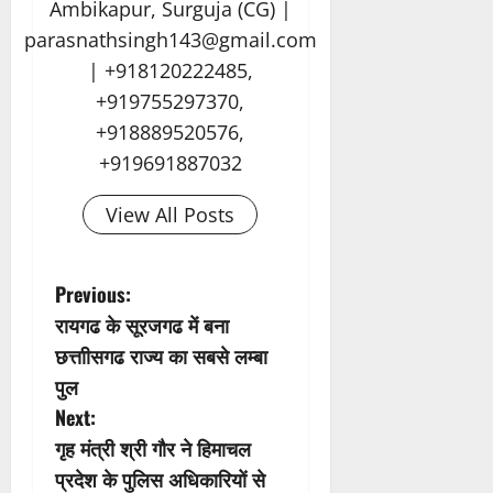
Ambikapur, Surguja (CG) |
parasnathsingh143@gmail.com
| +918120222485,
+919755297370,
+918889520576,
+919691887032
View All Posts
P
Previous:
रायगढ के सूरजगढ में बना
o
छत्ताीसगढ राज्य का सबसे लम्बा
s
पुल
Next:
t
गृह मंत्री श्री गौर ने हिमाचल
n
प्रदेश के पुलिस अधिकारियों से