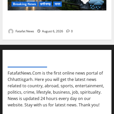
Breaking News
छत्तीसगढ़
भारत
Weather Update: छत्तीसगढ़ में भारी बारिश के आसार, जानें
आपके राज्य में कैसा रहेगा मौसम
Fatafat News
August 6, 2026
0
FATAFAT NEWS NETWORK
FatafatNews.Com is the first online news portal of
Chhattisgarh. Here you will get the latest news
related to country, abroad, sports, entertainment,
politics, crime, lifestyle, business, job, spirituality.
News is updated 24 hours every day on our
website. Stay with us for latest news. Thank you!