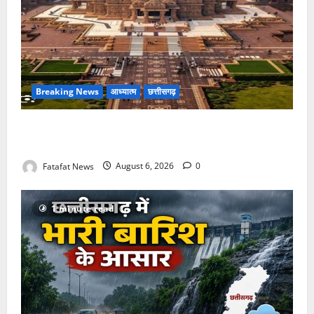
Breaking News
आध्यात्म
छत्तीसगढ़
अक्षरधाम मंदिर की थीम पर विराजेंगी नैला की दुर्गा मां, कलकत्ता
की लेजर लाइट से जगमगाएगा भव्य पंडाल
Fatafat News
August 6, 2026
0
1 minute read