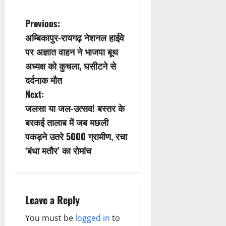
P
Previous:
अम्बिकापुर-रायगढ़ नेशनल हाईवे
o
पर अज्ञात वाहन ने भाजपा बूथ
s
अध्यक्ष को कुचला, घसीटने से
दर्दनाक मौत
t
Next:
n
जलसा या जल-उत्सव! बस्तर के
बरकई तालाब में जब मछली
a
पकड़ने उतरे 5000 ग्रामीण, रचा
v
‘बंधा मतौर’ का रोमांच
i
g
Leave a Reply
a
You must be
logged in
to