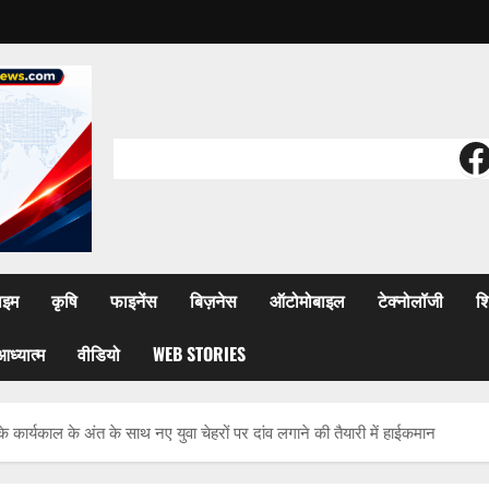
F
ाइम
कृषि
फाइनेंस
बिज़नेस
ऑटोमोबाइल
टेक्नोलॉजी
शि
आध्यात्म
वीडियो
WEB STORIES
े कार्यकाल के अंत के साथ नए युवा चेहरों पर दांव लगाने की तैयारी में हाईकमान