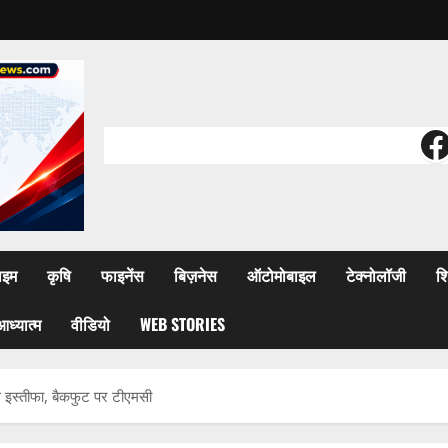
F
ाइम
कृषि
फाइनेंस
बिज़नेस
ऑटोमोबाइल
टेक्नोलॉजी
शि
आध्यात्म
वीडियो
WEB STORIES
 इस्तीफा, बैकफुट पर टीएमसी