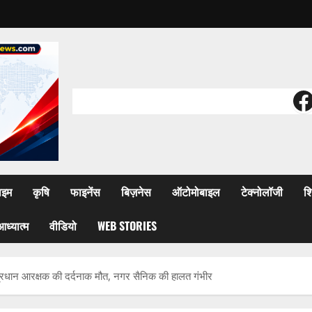
F
ाइम
कृषि
फाइनेंस
बिज़नेस
ऑटोमोबाइल
टेक्नोलॉजी
शि
आध्यात्म
वीडियो
WEB STORIES
प्रधान आरक्षक की दर्दनाक मौत, नगर सैनिक की हालत गंभीर