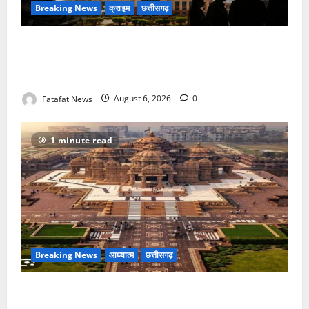
Breaking News
क्राइम
छत्तीसगढ़
फर्जी पत्रकारिता की आड़ में वसूली का खेल! यूट्यूब चैनल और
वेब पोर्टल के नाम पर सरकारी दफ्तरों से लेकर पंचायतों तक
सक्रिय होने के आरोप
Fatafat News
August 6, 2026
0
1 minute read
Breaking News
आध्यात्म
छत्तीसगढ़
अक्षरधाम मंदिर की थीम पर विराजेंगी नैला की दुर्गा मां, कलकत्ता
की लेजर लाइट से जगमगाएगा भव्य पंडाल