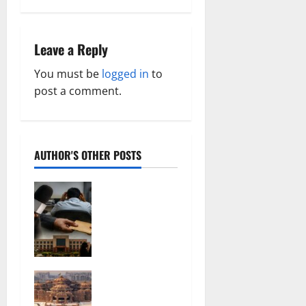
v
i
Leave a Reply
g
You must be
logged in
to
a
post a comment.
t
i
AUTHOR'S OTHER POSTS
o
फर्जी
n
पत्रकारिता की
आड़ में वसूली
का खेल!
यूट्यूब चैनल
और वेब पोर्टल
अक्षरधाम मंदिर
के नाम पर
की थीम पर
सरकारी दफ्तरों