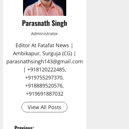
Parasnath Singh
Administrator
Editor At Fatafat News |
Ambikapur, Surguja (CG) |
parasnathsingh143@gmail.com
| +918120222485,
+919755297370,
+918889520576,
+919691887032
View All Posts
Previous: