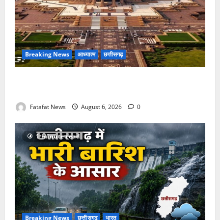
Breaking News
आध्यात्म
छत्तीसगढ़
अक्षरधाम मंदिर की थीम पर विराजेंगी नैला की दुर्गा मां, कलकत्ता
की लेजर लाइट से जगमगाएगा भव्य पंडाल
Fatafat News
August 6, 2026
0
1 minute read
Breaking News
छत्तीसगढ़
भारत