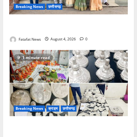
Breaking News
छत्तीसगढ़
वित्तीय अनियमितता एवं कार्य मे लापरवाही का आरोप लगा
अध्यक्ष समेत पार्षदों ने प्रभारी सीएमओ के विरुद्ध खोला मोर्चा
Fatafat News
August 4, 2026
0
1 minute read
Breaking News
क्राइम
छत्तीसगढ़
चण्डी दाई मंदिर महंत में चोरी का बड़ा खुलासा जल्द, 4 आरोपी
गिरफ्तार… देवी मां के चढ़ावे के सोने-चांदी के जेवर बरामद…