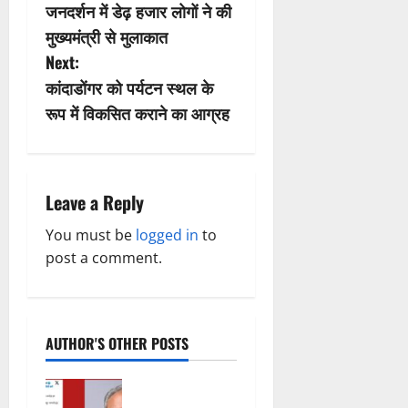
जनदर्शन में डेढ़ हजार लोगों ने की
o
मुख्यमंत्री से मुलाकात
s
Next:
कांदाडोंगर को पर्यटन स्थल के
t
रूप में विकसित कराने का आग्रह
n
a
Leave a Reply
v
You must be
logged in
to
i
post a comment.
g
a
AUTHOR'S OTHER POSTS
t
महादेव ऐप पर