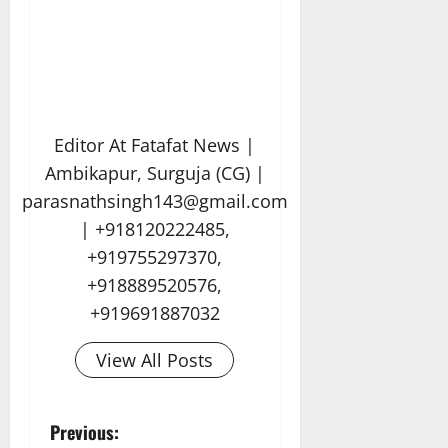
Editor At Fatafat News |
Ambikapur, Surguja (CG) |
parasnathsingh143@gmail.com
| +918120222485,
+919755297370,
+918889520576,
+919691887032
View All Posts
P
Previous: