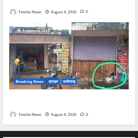
गड्ढा खोदकर छिपाए थे चोरी के आभूषण
Fatafat News
August 4, 2026
0
1 minute read
Breaking News
क्राइम
छत्तीसगढ़
किराना दुकान में देर रात चोरों ने बोला धावा, लाखो रुपये नगदी
समेत कीमती सामान किया पार
Fatafat News
August 4, 2026
0