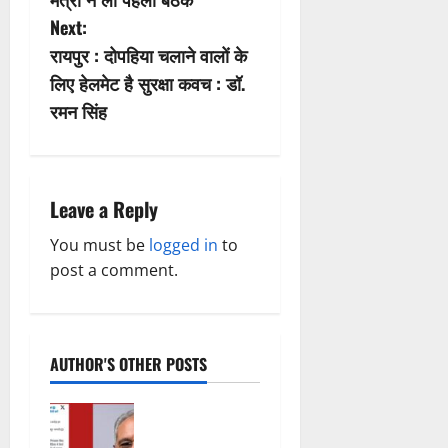
s
Next:
t
रायपुर : दोपहिया चलाने वालों के
n
लिए हेलमेट है सुरक्षा कवच : डॉ.
रमन सिंह
a
v
i
Leave a Reply
g
You must be
logged in
to
post a comment.
a
t
AUTHOR'S OTHER POSTS
i
o
महादेव ऐप पर
थमा नहीं