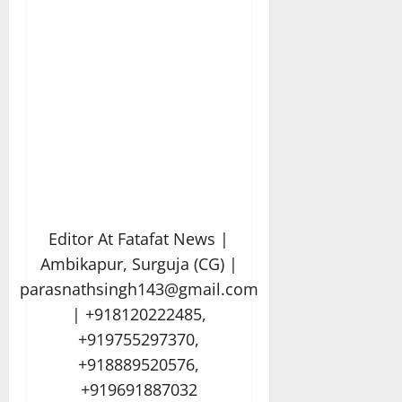
Editor At Fatafat News |
Ambikapur, Surguja (CG) |
parasnathsingh143@gmail.com
| +918120222485,
+919755297370,
+918889520576,
+919691887032