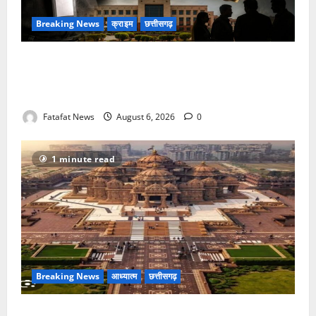
Breaking News
क्राइम
छत्तीसगढ़
फर्जी पत्रकारिता की आड़ में वसूली का खेल! यूट्यूब चैनल और
वेब पोर्टल के नाम पर सरकारी दफ्तरों से लेकर पंचायतों तक
सक्रिय होने के आरोप
Fatafat News
August 6, 2026
0
1 minute read
Breaking News
आध्यात्म
छत्तीसगढ़
अक्षरधाम मंदिर की थीम पर विराजेंगी नैला की दुर्गा मां, कलकत्ता