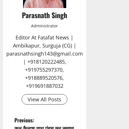
Parasnath Singh
Administrator
Editor At Fatafat News |
Ambikapur, Surguja (CG) |
parasnathsingh143@gmail.com
| +918120222485,
+919755297370,
+918889520576,
+919691887032
View All Posts
P
Previous:
कल कैलाश गुफा पंहुच कर समाप्त