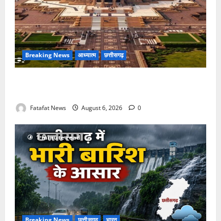
Breaking News
आध्यात्म
छत्तीसगढ़
अक्षरधाम मंदिर की थीम पर विराजेंगी नैला की दुर्गा मां, कलकत्ता
की लेजर लाइट से जगमगाएगा भव्य पंडाल
Fatafat News
August 6, 2026
0
1 minute read
Breaking News
छत्तीसगढ़
भारत