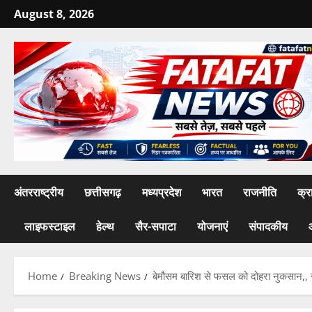
Skip
August 8, 2026
to
content
अंतरराष्ट्रीय
छत्तीसगढ़
मध्यप्रदेश
भारत
राजनीति
क्र
लाइफस्टाइल
हेल्थ
सैर-सपाटा
योजनाएं
संपादकीय
Home
Breaking News
बेमौसम बारिश से फसल को दोहरा नुकसान,, सं