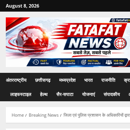
Skip
August 8, 2026
to
content
अंतरराष्ट्रीय
छत्तीसगढ़
मध्यप्रदेश
भारत
राजनीति
क्र
लाइफस्टाइल
हेल्थ
सैर-सपाटा
योजनाएं
संपादकीय
Home
Breaking News
जिला एवं पुलिस प्रशासन के अधिकारियों द्वार