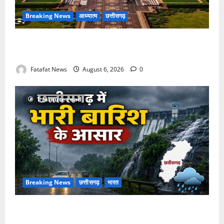
Breaking News
आध्यात्म
छत्तीसगढ़
अक्षरधाम मंदिर की थीम पर विराजेंगी नैला की दुर्गा मां, कलकत्ता
की लेजर लाइट से जगमगाएगा भव्य पंडाल
Fatafat News
August 6, 2026
0
1 minute read
Breaking News
छत्तीसगढ़
भारत
Weather Update: छत्तीसगढ़ में भारी बारिश के आसार, जानें
आपके राज्य में कैसा रहेगा मौसम