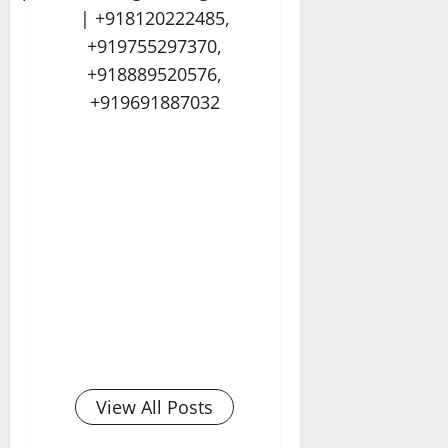
| +918120222485,
+919755297370,
+918889520576,
+919691887032
View All Posts