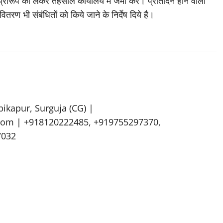
प्रारूप को लेकर तहसील कार्यालय में जमा करें। प्रतिदिन होने वाली
ितरण भी संबंधितों को किये जाने के निर्देष दिये है।
bikapur, Surguja (CG) |
om | +918120222485, +919755297370,
7032