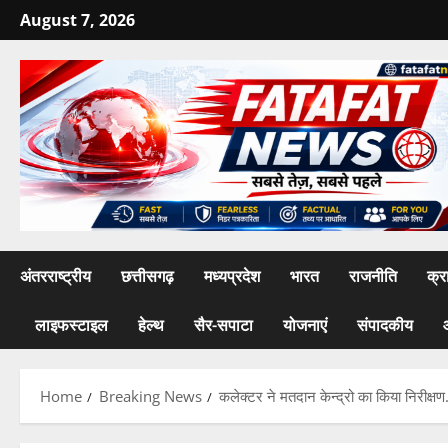
Skip
August 7, 2026
to
content
अंतरराष्ट्रीय
छत्तीसगढ़
मध्यप्रदेश
भारत
राजनीति
क्र
लाइफस्टाइल
हेल्थ
सैर-सपाटा
योजनाएं
संपादकीय
Home
Breaking News
कलेक्टर ने मतदान केन्द्रो का किया निरीक्षण.