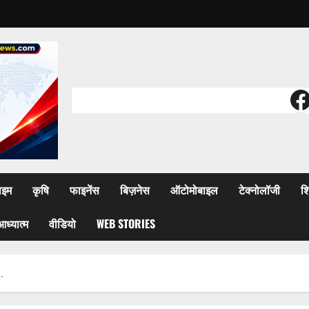
F
ाइम
कृषि
फाइनेंस
बिज़नेस
ऑटोमोबाइल
टेक्नोलॉजी
शि
आध्यात्म
वीडियो
WEB STORIES
.