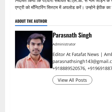
निर्देषित किया कि पटवारी संबंधित बी.एल.ओ. से नाम जोड़ने के 
एण्ट्री को माँनिटरिंग सिस्टम में अपलोड करें। उन्होने ईपीक का व
ABOUT THE AUTHOR
Parasnath Singh
Administrator
Editor At Fatafat News | Am
parasnathsingh143@gmail.c
+918889520576, +91969188
View All Posts