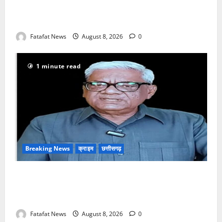
उधेड़ी पूर्व पीएम की प्रतिमा की कलई, उच्चस्तरीय जांच के
आदेश
Fatafat News
August 8, 2026
0
1 minute read
Breaking News
क्राइम
छत्तीसगढ़
भगवान शिव पर अमर्यादित टिप्पणी मामला, विवादित पोस्ट के बाद
छत्तीसगढ़ क्रिश्चियन फोरम अध्यक्ष अरुण पन्नालाल से
गिरफ्तार
Fatafat News
August 8, 2026
0