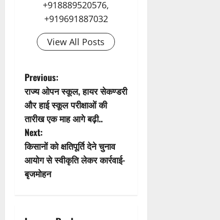
+918889520576,
+919691887032
View All Posts
P
Previous:
राज्य ओपन स्कूल, हायर सेकण्डरी
o
और हाई स्कूल परीक्षाओं की
s
तारीख एक माह आगे बढ़ी..
Next:
t
किसानों को क्षतिपूर्ति देने चुनाव
n
आयोग से स्वीकृति लेकर कार्रवाई-
बृजमोहन
a
v