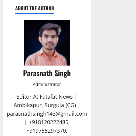
ABOUT THE AUTHOR
Parasnath Singh
Administrator
Editor At Fatafat News |
Ambikapur, Surguja (CG) |
parasnathsingh143@gmail.com
| +918120222485,
+919755297370,