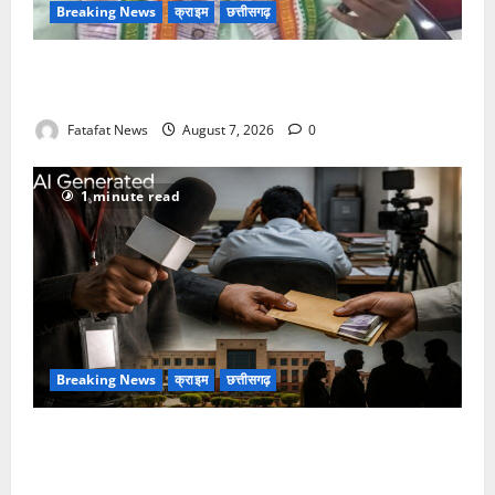
Breaking News
क्राइम
छत्तीसगढ़
Balrampur News: बृहस्पत सिंह का मोबाइल हुआ हैक..
कॉन्टेक्ट लिस्ट के नम्बरों से भेजे जा रहे मैसेज..
Fatafat News
August 7, 2026
0
1 minute read
Breaking News
क्राइम
छत्तीसगढ़
फर्जी पत्रकारिता की आड़ में वसूली का खेल! यूट्यूब चैनल और
वेब पोर्टल के नाम पर सरकारी दफ्तरों से लेकर पंचायतों तक
सक्रिय होने के आरोप