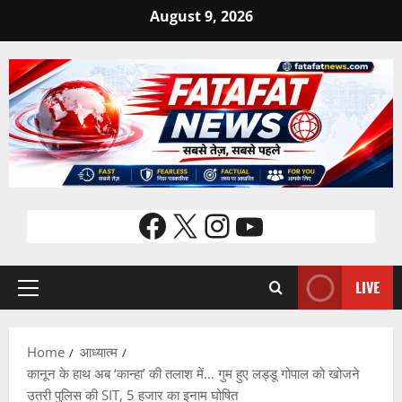
Skip
August 9, 2026
to
content
Facebook
X
Instagram
YouTube
LIVE
Primary
Menu
Home
आध्यात्म
कानून के हाथ अब ‘कान्हा’ की तलाश में… गुम हुए लड्डू गोपाल को खोजने
उतरी पुलिस की SIT, 5 हजार का इनाम घोषित