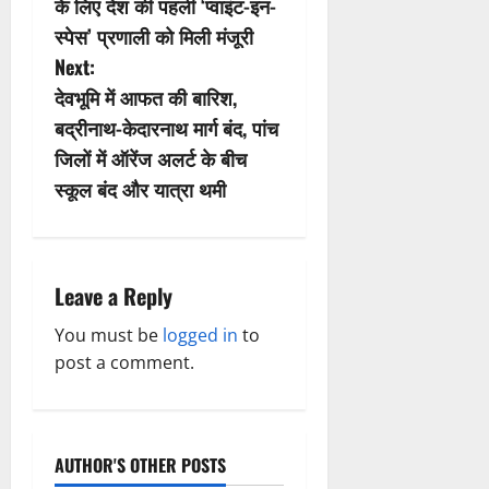
s
के लिए देश की पहली ‘प्वाइंट-इन-
स्पेस’ प्रणाली को मिली मंजूरी
t
Next:
n
देवभूमि में आफत की बारिश,
बद्रीनाथ-केदारनाथ मार्ग बंद, पांच
a
जिलों में ऑरेंज अलर्ट के बीच
v
स्कूल बंद और यात्रा थमी
i
g
Leave a Reply
a
You must be
logged in
to
post a comment.
t
i
o
AUTHOR'S OTHER POSTS