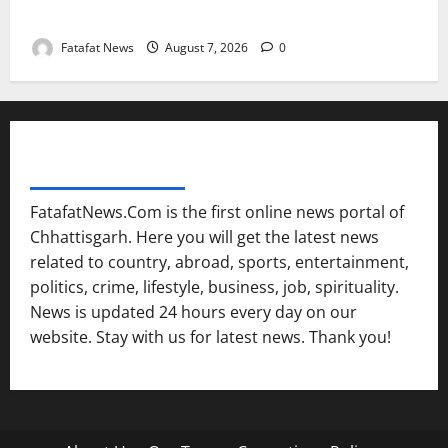
कॉन्टेक्ट लिस्ट के नम्बरों से भेजे जा रहे मैसेज..
Fatafat News
August 7, 2026
0
FATAFAT NEWS NETWORK
FatafatNews.Com is the first online news portal of
Chhattisgarh. Here you will get the latest news
related to country, abroad, sports, entertainment,
politics, crime, lifestyle, business, job, spirituality.
News is updated 24 hours every day on our
website. Stay with us for latest news. Thank you!