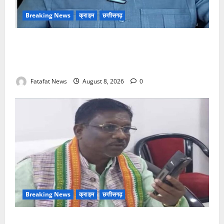
Breaking News
क्राइम
छत्तीसगढ़
भगवान शिव पर अमर्यादित टिप्पणी मामला, विवादित पोस्ट के बाद
छत्तीसगढ़ क्रिश्चियन फोरम अध्यक्ष अरुण पन्नालाल से
गिरफ्तार
Fatafat News
August 8, 2026
0
Breaking News
क्राइम
छत्तीसगढ़
Balrampur News: बृहस्पत सिंह का मोबाइल हुआ हैक..