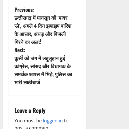
P
Previous:
छत्तीसगढ़ में मानसून की ‘पावर
o
प्ले’, अगले 4 दिन झमाझम बारिश
s
के आसार, अंधड़ और बिजली
गिरने का अलर्ट
t
Next:
n
कुर्सी की जंग में लहूलुहान हुई
कांग्रेस, सांसद और विधायक के
a
समर्थक आपस में भिड़े, पुलिस का
v
भारी लाठीचार्ज
i
g
Leave a Reply
a
You must be
logged in
to
post a comment.