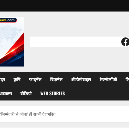
F
ाइम
कृषि
फाइनेंस
बिज़नेस
ऑटोमोबाइल
टेक्नोलॉजी
शि
आध्यात्म
वीडियो
WEB STORIES
‘जिम्मेदारी से जीना’ ही सच्ची देशभक्ति