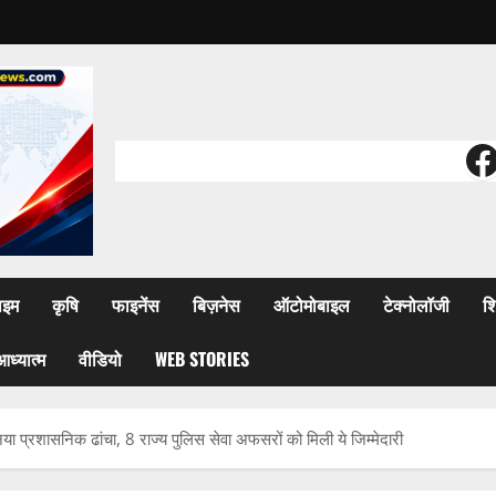
F
ाइम
कृषि
फाइनेंस
बिज़नेस
ऑटोमोबाइल
टेक्नोलॉजी
शि
आध्यात्म
वीडियो
WEB STORIES
 प्रशासनिक ढांचा, 8 राज्य पुलिस सेवा अफसरों को मिली ये जिम्मेदारी