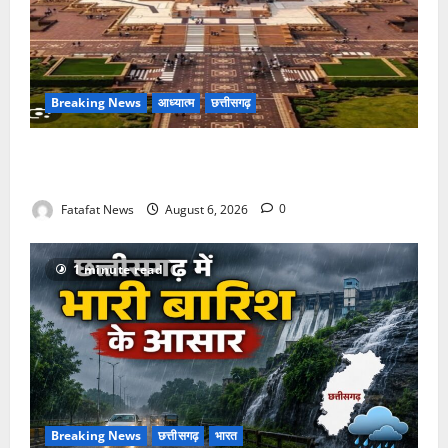
Breaking News
आध्यात्म
छत्तीसगढ़
अक्षरधाम मंदिर की थीम पर विराजेंगी नैला की दुर्गा मां, कलकत्ता
की लेजर लाइट से जगमगाएगा भव्य पंडाल
Fatafat News
August 6, 2026
0
1 minute read
Breaking News
छत्तीसगढ़
भारत