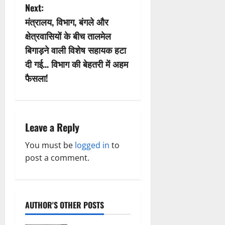
t
Next:
n
मंत्रालय, विभाग, बंगले और
क्षेत्रवासियों के बीच तालमेल
a
बिगाड़ने वाली विशेष सहायक हटा
v
दी गई… विभाग की बेहतरी में अहम
फैसला!
i
g
a
Leave a Reply
t
You must be
logged in
to
post a comment.
i
o
AUTHOR'S OTHER POSTS
n