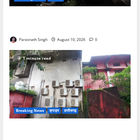
सरगुजा में बड़ा हादसा टला, दशकर्म से लौट रहे ग्रामीणों की
अनियंत्रित पिकअप दीवार से टकराई, चालक को आया था मिर्गी
का दौरा
Parasnath Singh
August 10, 2026
0
1 minute read
Breaking News
क्राइम
छत्तीसगढ़
खाकी सोती रही, चोर थाने के नाक के नीचे से उखाड़ ले गए बैंक
का एसी तार, सीतापुर में कानून-व्यवस्था भगवान भरोसे