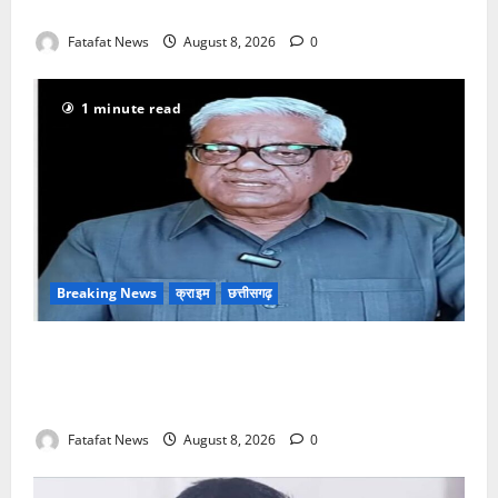
आदेश
Fatafat News
August 8, 2026
0
1 minute read
Breaking News
क्राइम
छत्तीसगढ़
भगवान शिव पर अमर्यादित टिप्पणी मामला, विवादित पोस्ट के बाद
छत्तीसगढ़ क्रिश्चियन फोरम अध्यक्ष अरुण पन्नालाल से
गिरफ्तार
Fatafat News
August 8, 2026
0