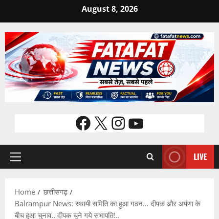
Skip
August 8, 2026
to
content
Facebook
X
Instagram
YouTube
LIVE
Primary
Menu
Home
छत्तीसगढ़
Balrampur News: स्थायी समिति का हुआ गठन… दीपक और अर्पणा के
बीच हुआ चुनाव.. दीपक चुने गये सभापति!..