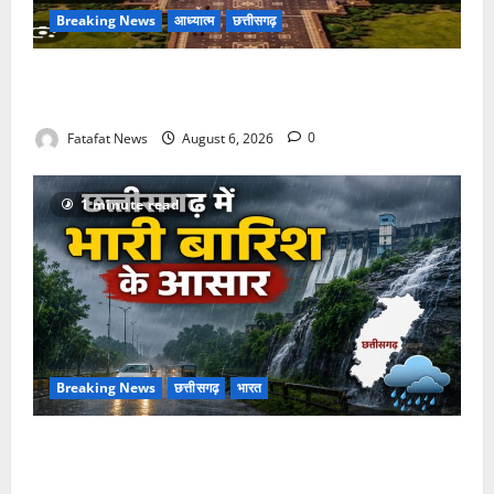
Breaking News
आध्यात्म
छत्तीसगढ़
अक्षरधाम मंदिर की थीम पर विराजेंगी नैला की दुर्गा मां, कलकत्ता
की लेजर लाइट से जगमगाएगा भव्य पंडाल
Fatafat News
August 6, 2026
0
1 minute read
Breaking News
छत्तीसगढ़
भारत
Weather Update: छत्तीसगढ़ में भारी बारिश के आसार, जानें
आपके राज्य में कैसा रहेगा मौसम