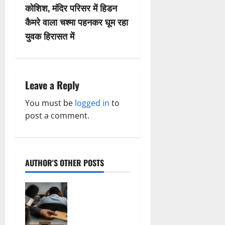
कोशिश, मंदिर परिसर में हिडन
a
कैमरे वाला चश्मा पहनकर घूम रहा
v
युवक हिरासत में
i
g
Leave a Reply
a
You must be
logged in
to
post a comment.
t
i
o
AUTHOR'S OTHER POSTS
n
फर्जी
पत्रकारिता की
आड़ में वसूली
का खेल!