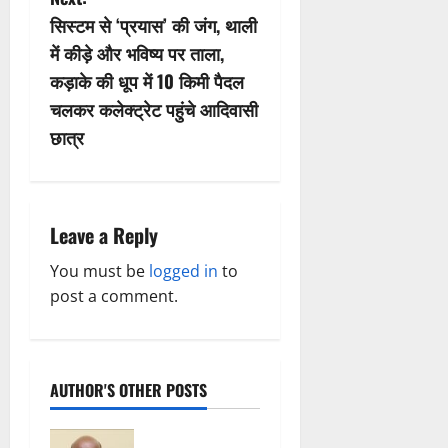
n
सिस्टम से ‘प्रयास’ की जंग, थाली
a
में कीड़े और भविष्य पर ताला,
v
कड़ाके की धूप में 10 किमी पैदल
चलकर कलेक्ट्रेट पहुंचे आदिवासी
i
छात्र
g
a
Leave a Reply
t
You must be
logged in
to
i
post a comment.
o
n
AUTHOR'S OTHER POSTS
Breaking