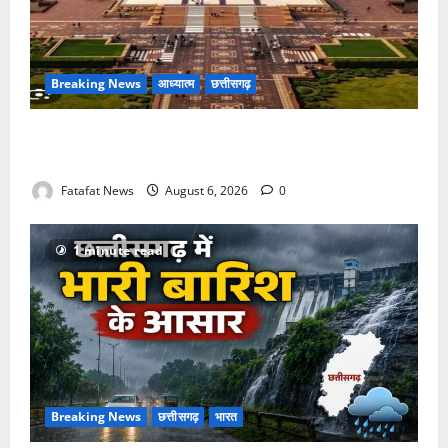
Breaking News
आध्यात्म
छत्तीसगढ़
अक्षरधाम मंदिर की थीम पर विराजेंगी नैला की दुर्गा मां, कलकत्ता
की लेजर लाइट से जगमगाएगा भव्य पंडाल
Fatafat News
August 6, 2026
0
1 minute read
Breaking News
छत्तीसगढ़
भारत